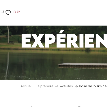
Aller
au
contenu
Recherche
Voir les favoris
principal
EXPÉRIE
Accueil – Je prépare
Activités
Base de loisirs de