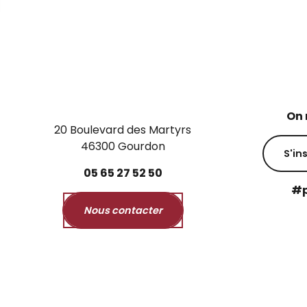
On 
20 Boulevard des Martyrs
46300 Gourdon
S'in
05
65
27
52
50
#p
Nous contacter