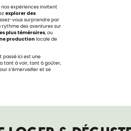
, nos expériences invitent
tez
explorer des
issez-vous surprendre par
u rythme des aventures sur
CAP NATURE PRAD
AQUA MONKEY ISL
les plus téméraires
, ou
une production
locale de
 passé ici est une
 y a tant à voir, tant à goûter,
our s’émerveiller et se