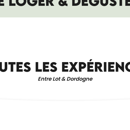
E LOGER & DÉGUST
UTES LES EXPÉRIEN
LES GROTTES DE COUGNAC
Entre Lot & Dordogne