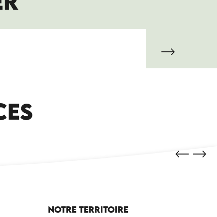
ER
MAISON GODA
CES
Notre territoire