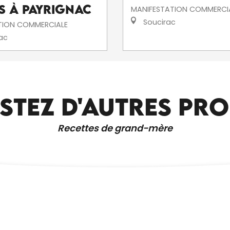
s à Payrignac
MANIFESTATION COMMERCI
Soucirac
TION COMMERCIALE
ac
STEZ D'AUTRES PRO
LOCATIONS DE VOITURE ET TAXIS
Recettes de grand-mère