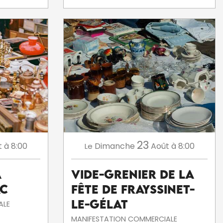
23
t
à 8:00
Dimanche
Août
à 8:00
Le
à
Vide-grenier de la
c
fête de Frayssinet-
le-Gélat
ALE
MANIFESTATION COMMERCIALE