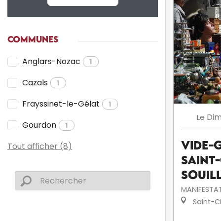
COMMUNES
Anglars-Nozac
1
Cazals
1
Frayssinet-le-Gélat
1
Di
Le
Gourdon
1
Vide-
Tout afficher (8)
Saint
Souil
MANIFESTA
Saint-Ci