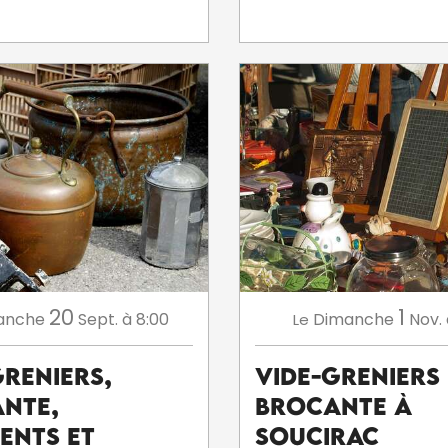
20
1
anche
Sept.
à 8:00
Dimanche
Nov.
Le
Greniers,
Vide-greniers 
nte,
brocante à
ents et
Soucirac