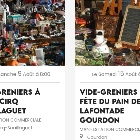
9
15
manche
Août
à 8:00
Samedi
Août
Le
greniers à
Vide-Greniers 
-Cirq
fête du pain d
laguet
Lafontade
Gourdon
TION COMMERCIALE
rq-Souillaguet
MANIFESTATION COMMERCI
Gourdon