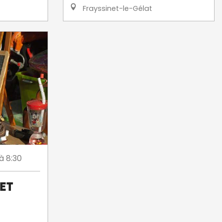
Frayssinet-le-Gélat
à 8:30
et