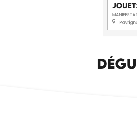
Jouet
MANIFESTA
Payrign
DÉGU