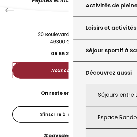
Pépites et incontournables
Activités de plein
Loisirs et activités
20 Boulevard des Martyrs
46300 Gourdon
Séjour sportif à S
05
65
27
52
50
Nous contacter
Découvrez aussi
On reste en contact ?
Séjours entre
S'inscrire à la newsletter
Espace Rand
#paysdegourdon !