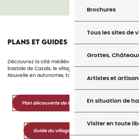
Brochures
Tous les sites de v
PLANS ET GUIDES DE VISITE
Grottes, Châteaux
Découvrez la cité médiévale de Gourdon, la
bastide de Cazals, le village de Salviac ou l’Abbaye
Nouvelle en autonomie, toute l’année !
Artistes et artisan
En situation de h
Plan découverte de la cité médiévale
6MB
Visiter en toute lib
Guide du village de Salviac
9MB