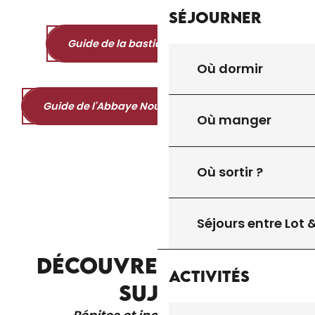
Séjourner
Guide de la bastide de Cazals
10MB
Visiter Le Vigan-en-Quercy
Où dormir
LE PARCOURS SONORE
Guide de l'Abbaye Nouvelle de Léobard
10MB
Où manger
Où sortir ?
Séjours entre Lot
DÉCOUVREZ D'AUTRES
NOUS CONTACTER !
Activités
SUJETS