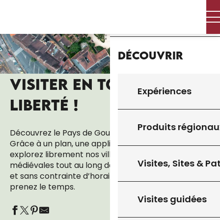
Aller
Accueil
au
contenu
principal
Découvrir
VISITER EN TOUTE
Expériences
Aj
LIBERTÉ !
Produits régionau
Découvrez le Pays de Gourdon à votre rythme.
Grâce à un plan, une application ou un guide,
explorez librement nos villages et ruelles
Visites, Sites & P
médiévales tout au long de l’année, selon vos envies
et sans contrainte d’horaires. Flânez, observez,
prenez le temps.
Visites guidées