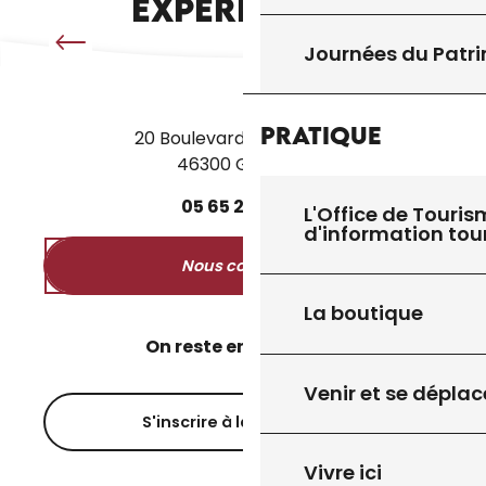
EXPÉRIENCES
Journées du Patr
Pratique
20 Boulevard des Martyrs
46300 Gourdon
05
65
27
52
50
L'Office de Touris
d'information tou
Nous contacter
La boutique
On reste en contact ?
Venir et se déplac
S'inscrire à la newsletter
Vivre ici