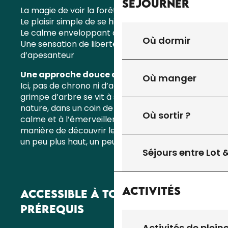
Séjourner
La magie de voir la forêt d’en haut
Le plaisir simple de se hisser à son rythme
Le calme enveloppant des feuillages
Où dormir
Une sensation de liberté, de légèreté, presque
d’apesanteur
Une approche douce de l’aventure
Où manger
Ici, pas de chrono ni d’adrénaline forcée : la
grimpe d’arbre se vit à son rythme, en pleine
nature, dans un coin de Bouriane propice au
Où sortir ?
calme et à l’émerveillement. C’est une autre
manière de découvrir les paysages du Quercy,
un peu plus haut, un peu plus lentement.
Séjours entre Lot
Activités
ACCESSIBLE À TOUS, SANS
PRÉREQUIS
Activités de plein