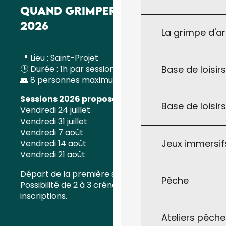
QUAND GRIMPER ? – LES DATES
2026
La grimpe d'a
📍 Lieu : Saint-Projet
🕒 Durée : 1h par session
Base de loisirs
👥 8 personnes maximum par session
Sessions 2026 proposées
:
Base de loisir
Vendredi 24 juillet
Vendredi 31 juillet
Vendredi 7 août
Jeux immersifs
Vendredi 14 août
Vendredi 21 août
Départ de la première session à 9h30 –
Pêche
Possibilité de 2 à 3 créneaux par date selon les
inscriptions.
Ateliers pêche