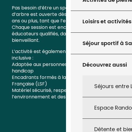
Pas besoin d’être un sportif aguerri : la grimpe
d’arbre est ouverte dès 5 ans, et jusqu’à 87
ans ou plus, tant que l’envie est là !
Loisirs et activités
Chaque session est encadrée par des
éducateurs qualifiés, dans un cadre sécurisé et
bienveillant.
Séjour sportif à S
L’activité est également pensée pour être
inclusive :
Adaptée aux personnes en situation de
Découvrez aussi
handicap
Encadrants formés à la Langue des Signes
Française (LSF)
Séjours entre
Matériel sécurisé, respectueux de
l’environnement et des arbres
Espace Rand
Détente et bie