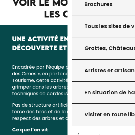
VOIR LE MONDE DEPUIS
Brochures
LES CIMES
Tous les sites de v
UNE ACTIVITÉ ENTRE ÉQUILIBRE,
DÉCOUVERTE ET LÂCHER-PRISE
Grottes, Châteaux
Encadrée par l’équipe passionnée de « Au Fil
Artistes et artisan
des Cimes », en partenariat avec l’Office de
Tourisme, cette activité insolite vous invite à
grimper dans les arbres grâce à des
En situation de h
techniques de cordes issues de l’élagage.
Pas de structure artificielle ici : on grimpe à la
force des bras et de la concentration, dans le
Visiter en toute lib
respect des arbres et du rythme de chacun.
Ce que l’on vit
: