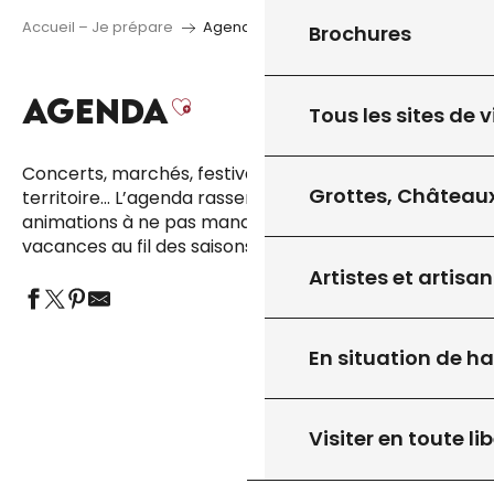
Accueil – Je prépare
Agenda
Brochures
AGENDA
Ajouter aux favoris
Tous les sites de v
Concerts, marchés, festivals, temps forts du
Grottes, Châteaux
territoire… L’agenda rassemble toutes les
animations à ne pas manquer, pour rythmer vos
vacances au fil des saisons.
Artistes et artisan
En situation de h
Visiter en toute lib
TOUT L’AGENDA