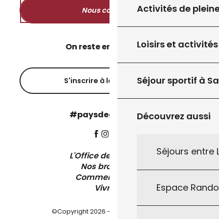
Activités de plein
Nous contacter
Loisirs et activités
On reste en contact ?
Séjour sportif à S
S'inscrire à la newsletter
#paysdegourdon !
Découvrez aussi
Séjours entre
L'Office de Tourisme
Nos brochures
Comment venir ?
Espace Rand
Vivre ici
©Copyright 2026 - Pays de Gourdon