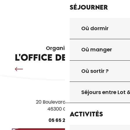
Séjourner
MARCHÉS TRADITIONNELS ET THÉMATIQUES
BROCANTES ET VIDE-GRENIERS
FESTIVALS ET TEMPS FORTS
Où dormir
Organisés par
Où manger
L'OFFICE DE TOURISME
VISITES GUIDÉES
Où sortir ?
Séjours entre Lot
20 Boulevard des Martyrs
46300 Gourdon
Activités
05
65
27
52
50