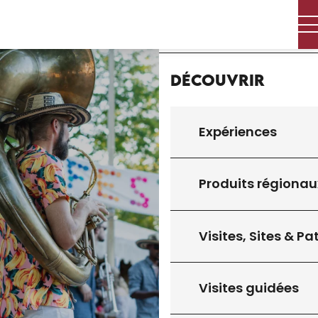
Aller
Accueil
au
contenu
principal
Découvrir
Expériences
Produits régionau
Visites, Sites & P
Visites guidées