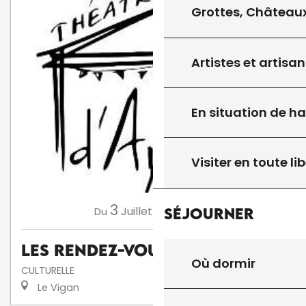
Grottes, Châteaux
Artistes et artisan
En situation de h
Visiter en toute lib
3
13
Juillet
Août
Séjourner
Du
au
Les Rendez-Vous d'Aymare
Où dormir
CULTURELLE
Le Vigan