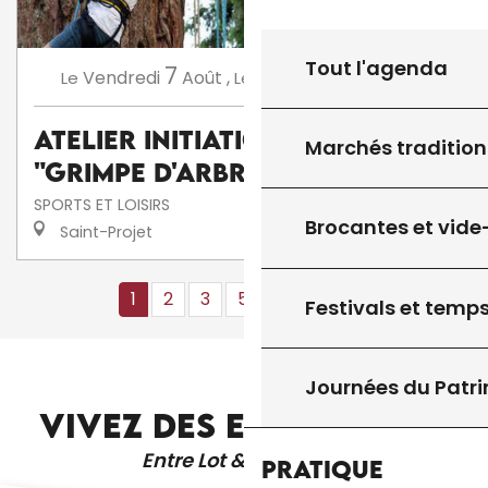
Tout l'agenda
7
14
Vendredi
Août
,
Vendredi
Août
,
...
Le
Le
Atelier initiation à la
Marchés tradition
"grimpe d'arbre"
SPORTS ET LOISIRS
Brocantes et vide
Saint-Projet
1
2
3
5+
10+
16
❯
❯❯
Festivals et temps
RESTAURANT VUE SUR GINDOU
Journées du Patr
VIVEZ DES EXPÉRIENCES
Entre Lot & Dordogne
Pratique