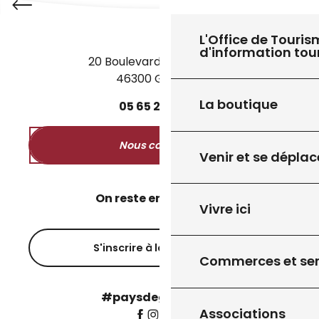
L'Office de Touris
d'information tou
20 Boulevard des Martyrs
46300 Gourdon
La boutique
05
65
27
52
50
Nous contacter
Venir et se déplac
On reste en contact ?
Vivre ici
S'inscrire à la newsletter
Commerces et ser
#paysdegourdon !
Associations