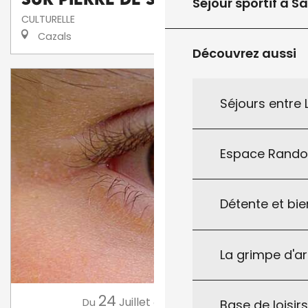
Séjour sportif à S
CULTURELLE
Cazals
Découvrez aussi
Séjours entre
Espace Rand
Détente et bie
La grimpe d'a
24
16
Juillet
Août
,
...
Du
au
Base de loisirs