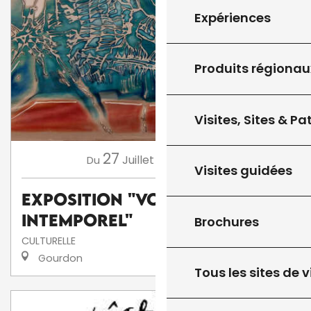
Expériences
Produits régionau
Visites, Sites & P
27
8
Juillet
Août
,
...
Du
au
Visites guidées
Exposition "Voyage
intemporel"
Brochures
CULTURELLE
Gourdon
Tous les sites de v