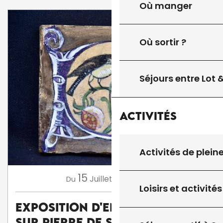
Où manger
Où sortir ?
Séjours entre Lot
Activités
Activités de plein
15
16
Juillet
Août
Du
au
Loisirs et activités
Exposition d'enluminures
sur pierre de Serge Barlan