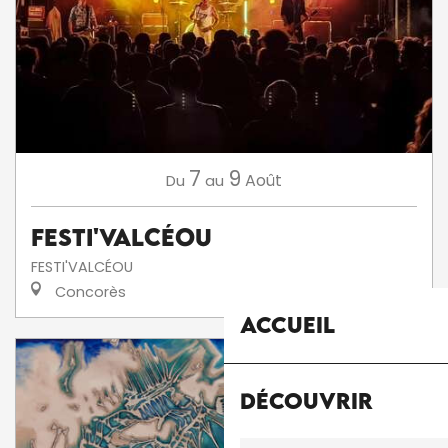
7
9
Août
Du
au
Festi'ValCéou
FESTI'VALCÉOU
Concorès
Accueil
Découvrir