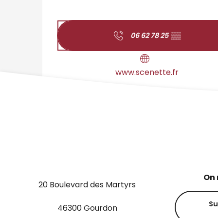
06 62 78 25
▒▒
www.scenette.fr
On 
20 Boulevard des Martyrs
Su
46300 Gourdon