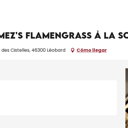
oncert de Lluís Gómez's FlamenGrass à La Scénette
mez's FlamenGrass à La S
e des Cistelles, 46300 Léobard
Cómo llegar