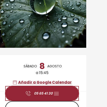
Horarios y datos de 
8
SÁBADO
AGOSTO
a 15:45
Añadir a Google Calendar
05 65 41 30
▒▒