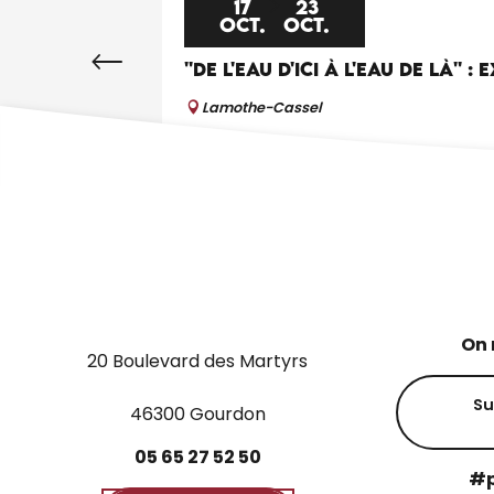
17
23
OCT.
OCT.
''DE L'EAU D'ICI À L'EAU DE LÀ''
Lamothe-Cassel
On 
20 Boulevard des Martyrs
Su
46300 Gourdon
05
65
27
52
50
#p