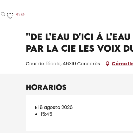
Aller
Inicio – Me estoy preparando
Toda la agenda
'
au
contenu
Buscar
Voir les favoris
principal
Sábado 8 agosto a 15:45
''De l'eau d'ici à l'e
par la Cie Les voix 
Cour de l'école, 46310 Concorès
Cómo ll
Horarios
El 8 agosto 2026
15:45