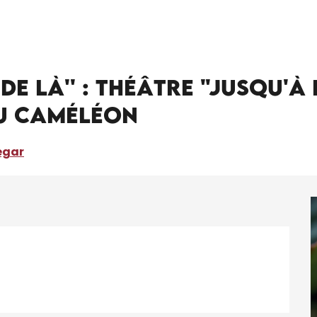
'De l'eau d'ici à l'eau de là'' : théâtre "Jusqu'à la dernière goutte" par
au de là'' : théâtre "Jusqu
du caméléon
egar