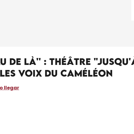
'eau de là'' : théâtre "Jusq
 Les voix du caméléon
 llegar