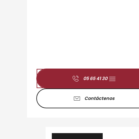
05 65 41 30
▒▒
Contáctenos