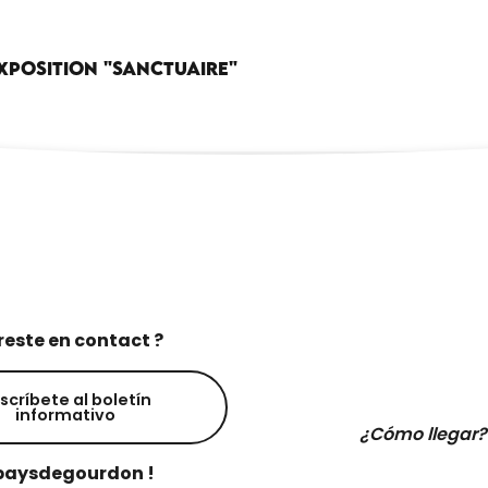
 : EXPOSITION "SANCTUAIRE"
reste en contact ?
scríbete al boletín
informativo
¿Cómo llegar?
aysdegourdon !