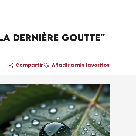
 la Cie Les voix du caméléon
'à la dernière goutte"
Ajouter aux favoris
Compartir
Añadir a mis favoritos