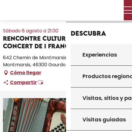
Aller
Inicio – Me estoy preparando
Toda la agenda
Inicio
au
Rencontre culturelle de musique : Concert de I frangini
contenu
principal
Sábado 8 agosto a 21:00
Descubra
Rencontre culturelle de musique :
Concert de I frangini
Experiencias
642 Chemin de Montmarsis, CCAS, 642 Chemin de
Montmarsis, 46300 Gourdon
Cómo llegar
Productos region
Ajouter aux favoris
Compartir
Visitas, sitios y p
Visitas guiadas