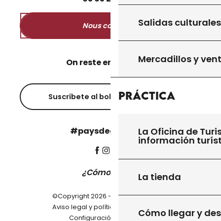
Salidas culturales
Nous contacter
Mercadillos y ven
On reste en contact ?
Práctica
Suscríbete al boletín informativo
#paysdegourdon !
La Oficina de Turi
información turís
¿Cómo llegar?
La tienda
©Copyright 2026 - Pays de Gourdon
-
Aviso legal y política de privacidad
Cómo llegar y de
Configuración de cookies