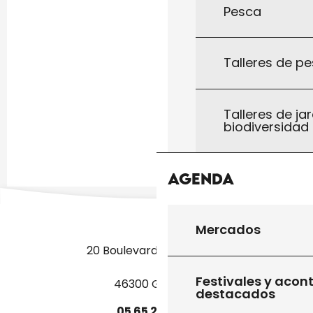
Pesca
Talleres de pe
Talleres de jar
biodiversidad
Agenda
Mercados
20 Boulevard des Martyrs
Festivales y acon
46300 Gourdon
destacados
05
65
27
52
50