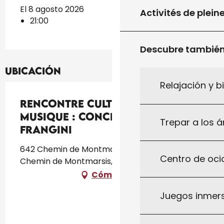
El 8 agosto 2026
Activités de plein
21:00
Descubre tambié
Ubicación
Relajación y b
Rencontre culturelle de
musique : Concert de I
Trepar a los á
frangini
642 Chemin de Montmarsis, CCAS, 642
Centro de ocio
Chemin de Montmarsis, 46300 Gourdon
Cómo llegar
Juegos inmersi