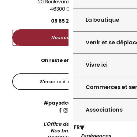
20 Boulevard des Martyrs
46300 Gourdon
La boutique
05
65
27
52
50
Nous contacter
Venir et se déplac
On reste en contact ?
Vivre ici
S'inscrire à la newsletter
Commerces et ser
#paysdegourdon !
Associations
L'Office de Tourisme
FR
Nos brochures
Expériences