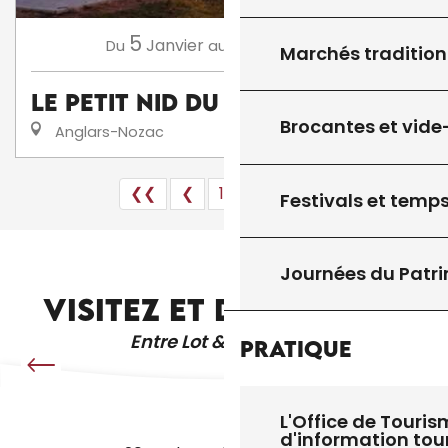
5
22
Janvier
Novembre
Du
au
Marchés tradition
Le petit nid du Quercy
Brocantes et vide
Anglars-Nozac
❮❮
❮
1
2
3
4
❯
❯❯
Festivals et temps
ÉGLISES ET PATRIMOINE
Journées du Patr
VISITEZ ET DÉCOUVREZ
Entre Lot & Dordogne
Pratique
L'Office de Touris
d'information tou