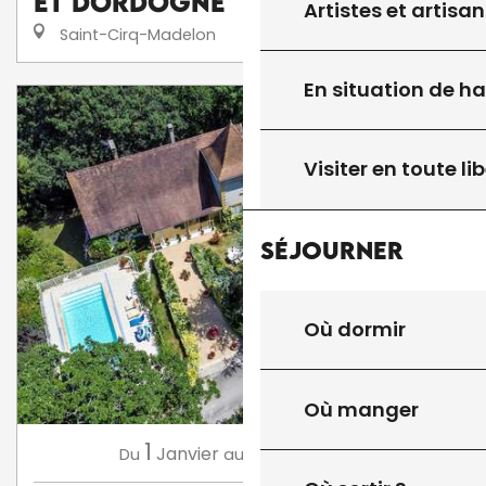
Et Dordogne
Artistes et artisan
Saint-Cirq-Madelon
En situation de h
Visiter en toute lib
Séjourner
Où dormir
Où manger
1
31
Janvier
Décembre
Du
au