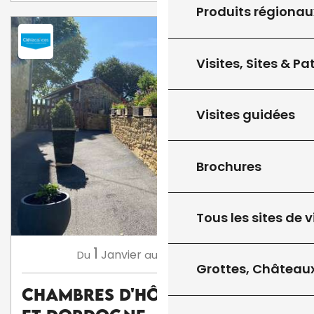
Produits régionau
Visites, Sites & P
Visites guidées
Brochures
Tous les sites de v
1
31
Janvier
Décembre
Du
au
Grottes, Châteaux
Chambres D'Hôtes Entre Lot