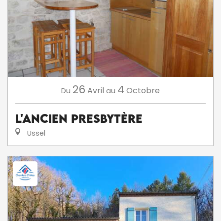
26
4
Avril
Octobre
Du
au
L'Ancien Presbytère
Ussel