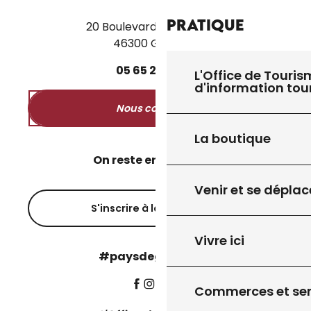
Pratique
20 Boulevard des Martyrs
46300 Gourdon
05
65
27
52
50
L'Office de Touris
d'information tou
Nous contacter
La boutique
On reste en contact ?
Venir et se déplac
S'inscrire à la newsletter
Vivre ici
#paysdegourdon !
Commerces et ser