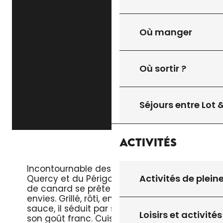
Où manger
Où sortir ?
Séjours entre Lot
Activités
LE MAGRET DE CANARD
Incontournable des tables du
Activités de plein
Quercy et du Périgord, le magret
de canard se prête à toutes les
envies. Grillé, rôti, en salade ou en
sauce, il séduit par sa tendreté et
Loisirs et activités
son goût franc. Cuisiné à la poêle