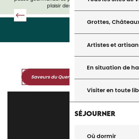
plaisir des papilles.
téléphone !
TOUS LES SITES DE VISITE
Grottes, Châteaux
Artistes et artisan
En situation de h
Saveurs du Quercy et du Périgord
Visiter en toute lib
Séjourner
Où dormir