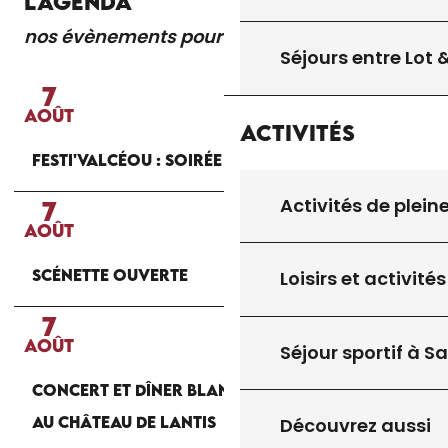
L'AGENDA
nos évènements pour vous
Lire la suite
Séjours entre Lot
7
AOÛT
Activités
FESTI'VALCÉOU : SOIRÉE D'OUVERTURE
Activités de plein
7
AOÛT
SCÉNETTE OUVERTE
Loisirs et activités
7
AOÛT
Séjour sportif à S
CONCERT ET DÎNER BLANC AUX CHANDELLES
AU CHÂTEAU DE LANTIS
Découvrez aussi