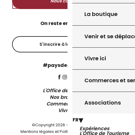
Nous contacter
La boutique
On reste en contact ?
Venir et se déplac
S'inscrire à la newsletter
Vivre ici
#paysdegourdon !
Commerces et ser
L'Office de Tourisme
Nos brochures
Associations
Comment venir ?
Vivre ici
FR
©Copyright 2026 - Pays de Gourdon
Expériences
-
Mentions légales et Politique de confidentialité
L'Office de Tourisme