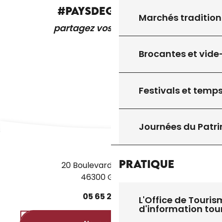
#PAYSDEGOURDON
Marchés tradition
partagez vos expériences
Brocantes et vide
Festivals et temps
Journées du Patr
Pratique
20 Boulevard des Martyrs
46300 Gourdon
05
65
27
52
50
L'Office de Touris
d'information tou