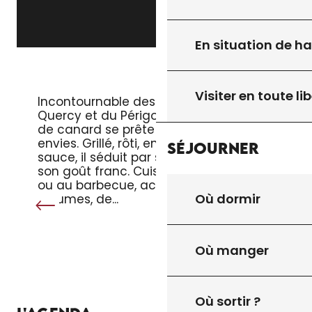
En situation de h
LE MAGRET DE CANARD
Visiter en toute lib
Incontournable des tables du
Quercy et du Périgord, le magret
de canard se prête à toutes les
envies. Grillé, rôti, en salade ou en
Séjourner
sauce, il séduit par sa tendreté et
son goût franc. Cuisiné à la poêle
ou au barbecue, accompagné de
Où dormir
légumes, de...
Où manger
Où sortir ?
TOUT L’AGENDA