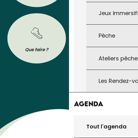
Jeux immersifs
Pêche
BROCHURES
Que faire ?
Se déplacer
Tout pour préparer votre séjour : les
Ateliers pêche
brochures de l’Office de Tourisme à
télécharger ou à consulter sur son
téléphone !
Les Rendez-vo
Agenda
Tout l'agenda