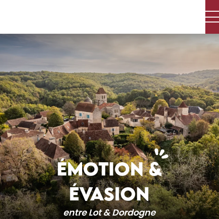
Aller
au
contenu
principal
ÉMOTION &
ÉVASION
entre Lot & Dordogne