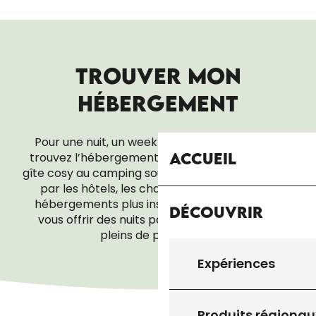
TROUVER MON
HÉBERGEMENT
Pour une nuit, un week-end ou tout un séjour,
Accueil
trouvez l’hébergement qui vous ressemble. Du
gîte cosy au camping sous les étoiles, en passant
par les hôtels, les chambres d’hôtes ou les
hébergements plus insolites, tout est là pour
Découvrir
vous offrir des nuits paisibles… et des réveils
pleins de promesses.
Expériences
CHAMBRES D’HÔTES
Produits régionau