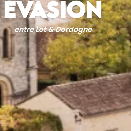
ÉVASION
entre Lot & Dordogne