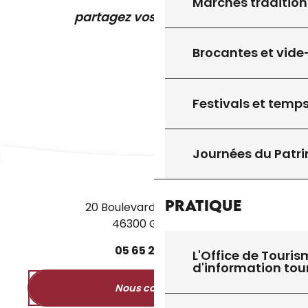
Marchés tradition
partagez vos expériences
Brocantes et vide
Festivals et temps
Journées du Patr
Pratique
20 Boulevard des Martyrs
46300 Gourdon
05
65
27
52
50
L'Office de Touris
d'information tou
Nous contacter