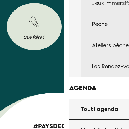
Jeux immersifs
Pêche
BROCHURES
Que faire ?
Se déplacer
Tout pour préparer votre séjour : les
Ateliers pêche
brochures de l’Office de Tourisme à
télécharger ou à consulter sur son
téléphone !
Les Rendez-vo
Agenda
Tout l'agenda
#PAYSDEGOURDON