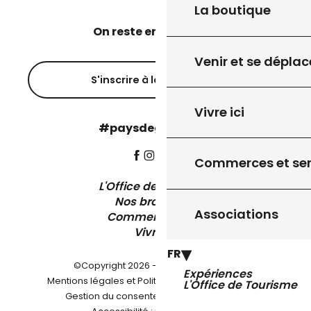
La boutique
On reste en contact ?
Venir et se déplac
S'inscrire à la newsletter
Vivre ici
#paysdegourdon !
Commerces et ser
L'Office de Tourisme
Nos brochures
Associations
Comment venir ?
Vivre ici
FR
©Copyright 2026 - Pays de Gourdon
Expériences
-
Mentions légales et Politique de confidentialité
L'Office de Tourisme
-
-
Gestion du consentement
Plan du site