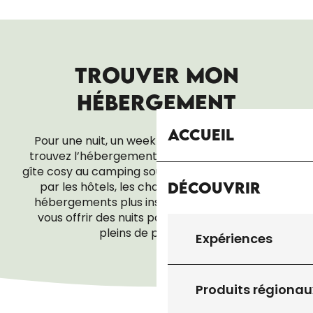
TROUVER MON
HÉBERGEMENT
Accueil
Pour une nuit, un week-end ou tout un séjour,
trouvez l’hébergement qui vous ressemble. Du
gîte cosy au camping sous les étoiles, en passant
Découvrir
par les hôtels, les chambres d’hôtes ou les
hébergements plus insolites, tout est là pour
vous offrir des nuits paisibles… et des réveils
pleins de promesses.
Expériences
CAMPINGS ET AIRES DE CAMPING CAR
Produits régionau