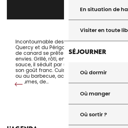
En situation de h
Visiter en toute lib
LE MAGRET DE CANARD
Incontournable des tables du
Quercy et du Périgord, le magret
Séjourner
de canard se prête à toutes les
envies. Grillé, rôti, en salade ou en
sauce, il séduit par sa tendreté et
son goût franc. Cuisiné à la poêle
Où dormir
ou au barbecue, accompagné de
légumes, de...
Où manger
Où sortir ?
TOUT L’AGENDA