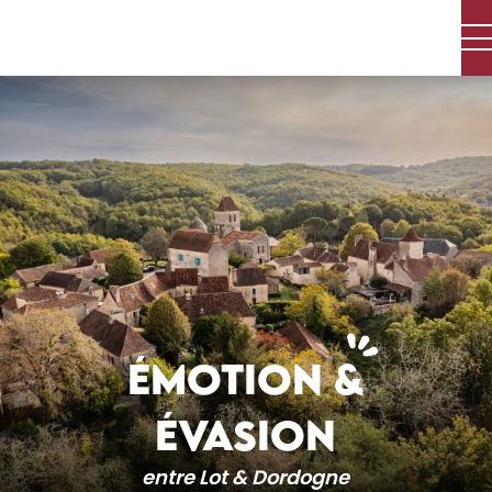
Aller
au
contenu
principal
ÉMOTION &
ÉVASION
entre Lot & Dordogne