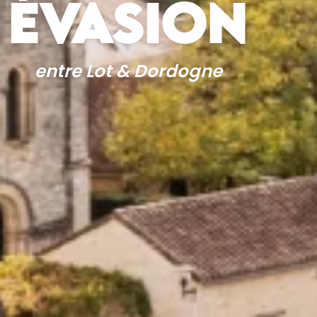
ÉVASION
entre Lot & Dordogne