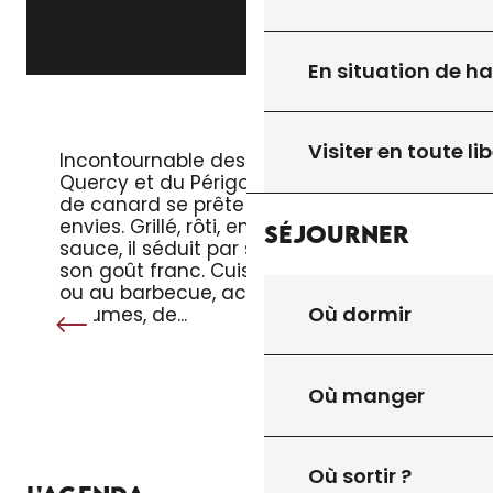
En situation de h
LE MAGRET DE CANARD
Visiter en toute lib
Incontournable des tables du
Quercy et du Périgord, le magret
de canard se prête à toutes les
envies. Grillé, rôti, en salade ou en
Séjourner
sauce, il séduit par sa tendreté et
son goût franc. Cuisiné à la poêle
ou au barbecue, accompagné de
Où dormir
légumes, de...
Où manger
Où sortir ?
TOUT L’AGENDA