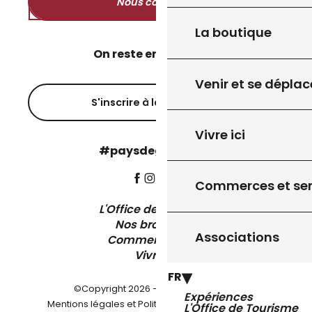
Nous contacter
La boutique
On reste en contact ?
Venir et se déplac
S'inscrire à la newsletter
Vivre ici
#paysdegourdon !
Commerces et ser
L'Office de Tourisme
Nos brochures
Associations
Comment venir ?
Vivre ici
FR
©Copyright 2026 - Pays de Gourdon
Expériences
-
Mentions légales et Politique de confidentialité
L'Office de Tourisme