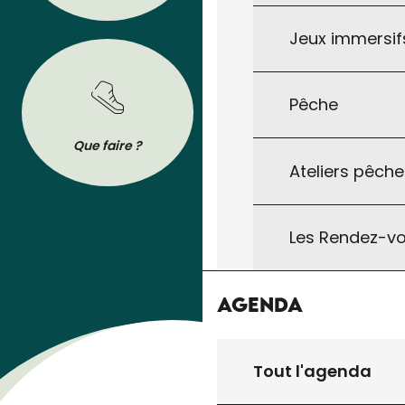
Jeux immersifs
Pêche
BROCHURES
Que faire ?
Se déplacer
Tout pour préparer votre séjour : les
Ateliers pêche
brochures de l’Office de Tourisme à
télécharger ou à consulter sur son
téléphone !
Les Rendez-vo
Agenda
Tout l'agenda