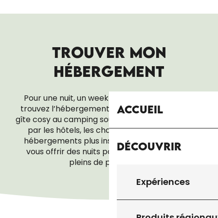
TROUVER MON
HÉBERGEMENT
Pour une nuit, un week-end ou tout un séjour,
Accueil
trouvez l’hébergement qui vous ressemble. Du
gîte cosy au camping sous les étoiles, en passant
par les hôtels, les chambres d’hôtes ou les
hébergements plus insolites, tout est là pour
Découvrir
vous offrir des nuits paisibles… et des réveils
pleins de promesses.
Expériences
CHAMBRES D’HÔTES
Produits régionau