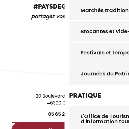
#PAYSDEGOURDON
Marchés tradition
partagez vos expériences
Brocantes et vide
Festivals et temps
Journées du Patr
Pratique
20 Boulevard des Martyrs
46300 Gourdon
05
65
27
52
50
L'Office de Touris
d'information tou