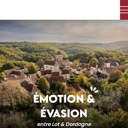
Aller
au
contenu
principal
ÉMOTION &
ÉVASION
entre Lot & Dordogne