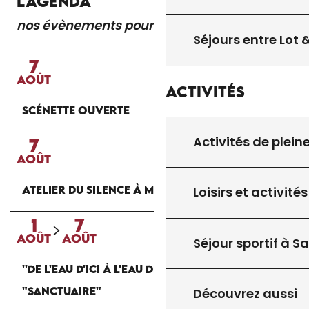
L'AGENDA
nos évènements pour vous
Lire la suite
Séjours entre Lot
7
AOÛT
Activités
SCÉNETTE OUVERTE
Activités de plein
7
AOÛT
ATELIER DU SILENCE À MARMINIAC
Loisirs et activités
1
7
AOÛT
AOÛT
Séjour sportif à S
''DE L'EAU D'ICI À L'EAU DE LÀ'' : EXPOSITION
"SANCTUAIRE"
Découvrez aussi