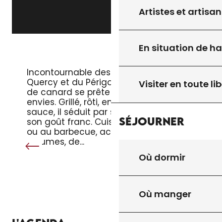
Artistes et artisan
En situation de h
LE MAGRET DE CANARD
Incontournable des tables du
Quercy et du Périgord, le magret
Visiter en toute lib
de canard se prête à toutes les
envies. Grillé, rôti, en salade ou en
sauce, il séduit par sa tendreté et
Séjourner
son goût franc. Cuisiné à la poêle
ou au barbecue, accompagné de
légumes, de...
Où dormir
Où manger
TOUT L’AGENDA