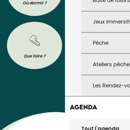
Base de loisir
Où dormir ?
Où manger ?
Jeux immersifs
Pêche
BROCHURES
Que faire ?
Se déplacer
Tout pour préparer votre séjour : les
Ateliers pêche
brochures de l’Office de Tourisme à
télécharger ou à consulter sur son
téléphone !
Les Rendez-vo
Agenda
Tout l'agenda