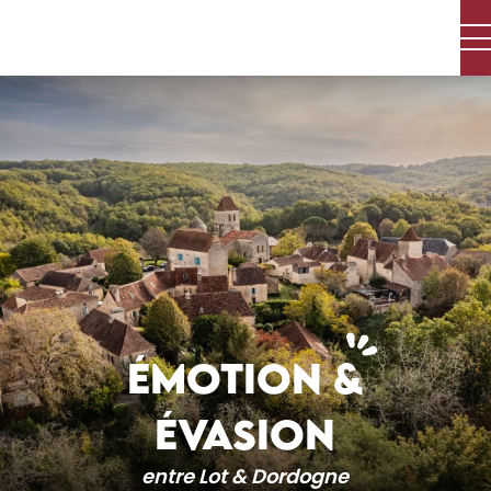
Aller
au
contenu
principal
ÉMOTION &
ÉVASION
entre Lot & Dordogne