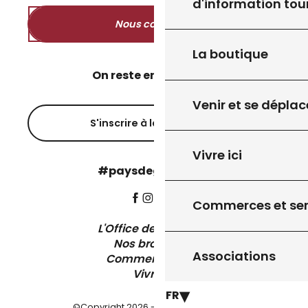
d'information tou
Nous contacter
La boutique
On reste en contact ?
Venir et se déplac
S'inscrire à la newsletter
Vivre ici
#paysdegourdon !
Commerces et ser
L'Office de Tourisme
Nos brochures
Associations
Comment venir ?
Vivre ici
FR
©Copyright 2026 - Pays de Gourdon