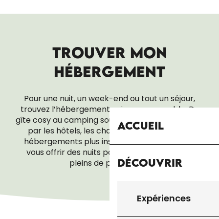
TROUVER MON
HÉBERGEMENT
Pour une nuit, un week-end ou tout un séjour,
trouvez l’hébergement qui vous ressemble. Du
gîte cosy au camping sous les étoiles, en passant
Accueil
par les hôtels, les chambres d’hôtes ou les
hébergements plus insolites, tout est là pour
vous offrir des nuits paisibles… et des réveils
Découvrir
pleins de promesses.
ACCUEIL PÈLERIN
Expériences