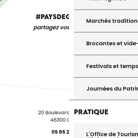
#PAYSDEGOURDON
Marchés tradition
partagez vos expériences
Brocantes et vide
Festivals et temps
Journées du Patr
Pratique
20 Boulevard des Martyrs
46300 Gourdon
05
65
27
52
50
L'Office de Touris