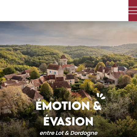
Aller
au
contenu
principal
ÉMOTION &
ÉVASION
entre Lot & Dordogne