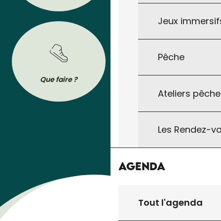
Jeux immersifs
Pêche
BROCHURES
Que faire ?
Se déplacer
Tout pour préparer votre séjour : les
Ateliers pêche
brochures de l’Office de Tourisme à
télécharger ou à consulter sur son
téléphone !
Les Rendez-vo
Agenda
Tout l'agenda