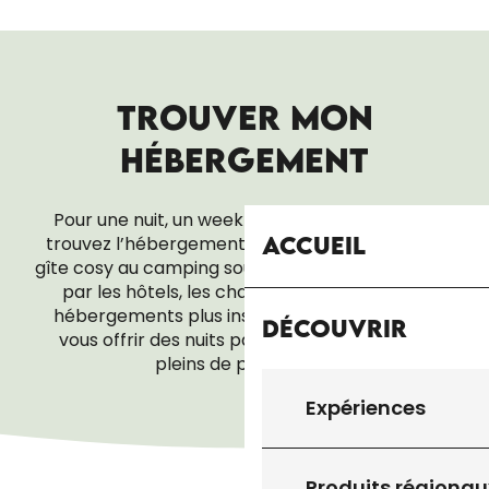
TROUVER MON
HÉBERGEMENT
Pour une nuit, un week-end ou tout un séjour,
Accueil
trouvez l’hébergement qui vous ressemble. Du
gîte cosy au camping sous les étoiles, en passant
par les hôtels, les chambres d’hôtes ou les
hébergements plus insolites, tout est là pour
Découvrir
vous offrir des nuits paisibles… et des réveils
pleins de promesses.
Expériences
VILLAGES VACANCES
Produits régionau