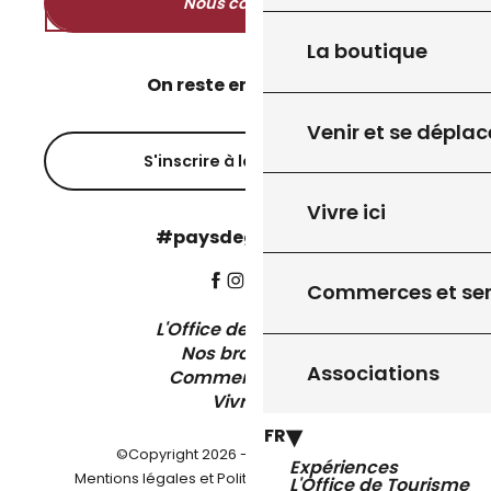
Nous contacter
La boutique
On reste en contact ?
Venir et se déplac
S'inscrire à la newsletter
Vivre ici
#paysdegourdon !
Commerces et ser
L'Office de Tourisme
Nos brochures
Associations
Comment venir ?
Vivre ici
FR
©Copyright 2026 - Pays de Gourdon
Expériences
-
Mentions légales et Politique de confidentialité
L'Office de Tourisme