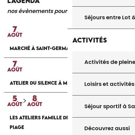
L'AGENDA
nos évènements pour vous
Lire la suite
Séjours entre Lot
7
AOÛT
Activités
MARCHÉ À SAINT-GERMAIN-DU-BEL-AIR
Activités de plein
7
AOÛT
ATELIER DU SILENCE À MARMINIAC
Loisirs et activités
5
8
AOÛT
AOÛT
Séjour sportif à S
LES ATELIERS FAMILLE DE LA MAISON DU
PIAGE
Découvrez aussi