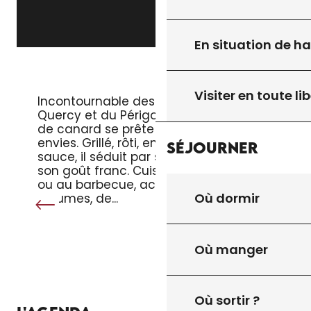
En situation de h
LE MAGRET DE CANARD
Visiter en toute lib
Incontournable des tables du
Quercy et du Périgord, le magret
de canard se prête à toutes les
envies. Grillé, rôti, en salade ou en
Séjourner
sauce, il séduit par sa tendreté et
son goût franc. Cuisiné à la poêle
ou au barbecue, accompagné de
Où dormir
légumes, de...
Où manger
Où sortir ?
TOUT L’AGENDA