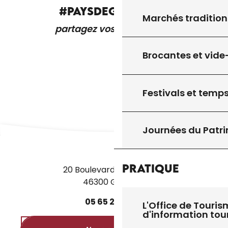
#PAYSDEGOURDON
Marchés tradition
partagez vos expériences
Brocantes et vide
Festivals et temps
Journées du Patr
Pratique
20 Boulevard des Martyrs
46300 Gourdon
05
65
27
52
50
L'Office de Touris
d'information tou