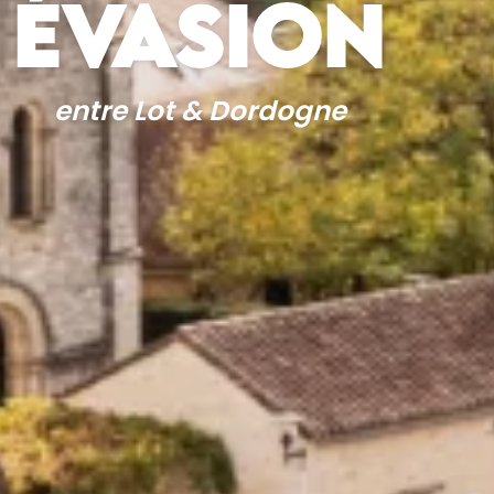
ÉVASION
entre Lot & Dordogne