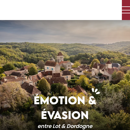
Aller
au
contenu
principal
ÉMOTION &
ÉVASION
entre Lot & Dordogne