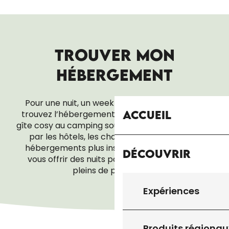
TROUVER MON
HÉBERGEMENT
Pour une nuit, un week-end ou tout un séjour,
Accueil
trouvez l’hébergement qui vous ressemble. Du
gîte cosy au camping sous les étoiles, en passant
par les hôtels, les chambres d’hôtes ou les
hébergements plus insolites, tout est là pour
Découvrir
vous offrir des nuits paisibles… et des réveils
pleins de promesses.
Expériences
CAMPINGS ET AIRES DE CAMPING CAR
Produits régionau