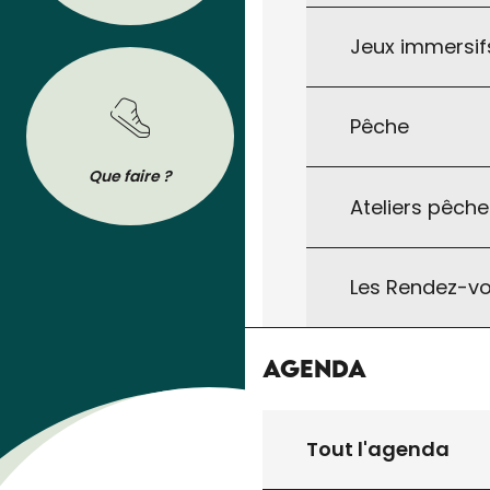
Jeux immersifs
Pêche
BROCHURES
Que faire ?
Se déplacer
Tout pour préparer votre séjour : les
Ateliers pêche
brochures de l’Office de Tourisme à
télécharger ou à consulter sur son
téléphone !
Les Rendez-vo
Agenda
Tout l'agenda