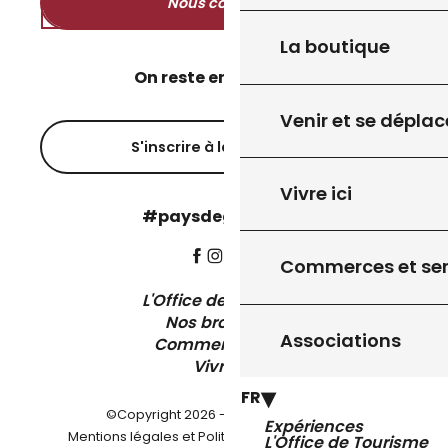
Nous contacter
La boutique
On reste en contact ?
Venir et se déplac
S'inscrire à la newsletter
Vivre ici
#paysdegourdon !
Commerces et ser
L'Office de Tourisme
Nos brochures
Associations
Comment venir ?
Vivre ici
FR
©Copyright 2026 - Pays de Gourdon
Expériences
-
Mentions légales et Politique de confidentialité
L'Office de Tourisme