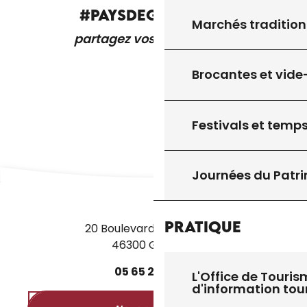
#PAYSDEGOURDON
Marchés tradition
partagez vos expériences
Brocantes et vide
Festivals et temps
Journées du Patr
Pratique
20 Boulevard des Martyrs
46300 Gourdon
05
65
27
52
50
L'Office de Touris
d'information tou