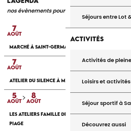
L'AGENDA
nos évènements pour vous
Lire la suite
Séjours entre Lot
7
AOÛT
Activités
MARCHÉ À SAINT-GERMAIN-DU-BEL-AIR
Activités de plein
7
AOÛT
ATELIER DU SILENCE À MARMINIAC
Loisirs et activités
5
8
AOÛT
AOÛT
Séjour sportif à S
LES ATELIERS FAMILLE DE LA MAISON DU
PIAGE
Découvrez aussi