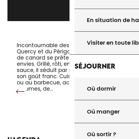
En situation de h
LE MAGRET DE CANARD
Visiter en toute lib
Incontournable des tables du
Quercy et du Périgord, le magret
de canard se prête à toutes les
envies. Grillé, rôti, en salade ou en
Séjourner
sauce, il séduit par sa tendreté et
son goût franc. Cuisiné à la poêle
ou au barbecue, accompagné de
Où dormir
légumes, de...
Où manger
Où sortir ?
TOUT L’AGENDA