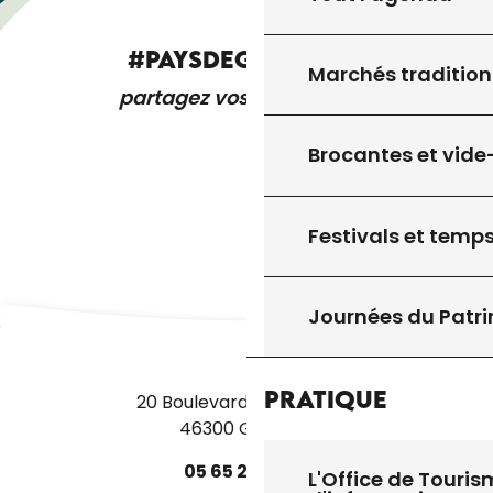
#PAYSDEGOURDON
Marchés tradition
partagez vos expériences
Brocantes et vide
Festivals et temps
Journées du Patr
Pratique
20 Boulevard des Martyrs
46300 Gourdon
05
65
27
52
50
L'Office de Touris