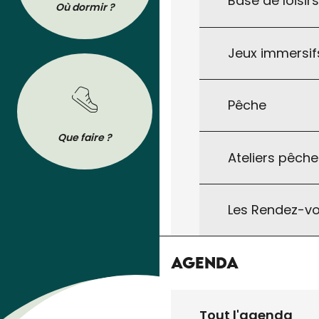
Base de loisir
Où dormir ?
Où manger ?
Jeux immersifs
Pêche
BROCHURES
Que faire ?
Se déplacer
Tout pour préparer votre séjour : les
Ateliers pêche
brochures de l’Office de Tourisme à
télécharger ou à consulter sur son
téléphone !
Les Rendez-vo
Agenda
Tout l'agenda