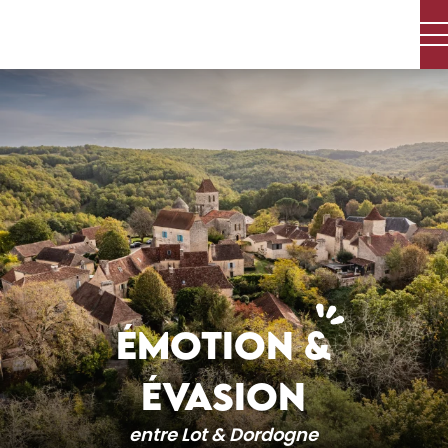
Aller
au
contenu
principal
ÉMOTION &
ÉVASION
entre Lot & Dordogne