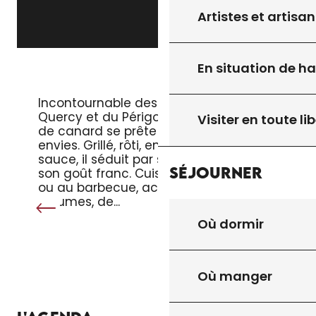
Artistes et artisan
En situation de h
LE MAGRET DE CANARD
Incontournable des tables du
Quercy et du Périgord, le magret
Visiter en toute lib
de canard se prête à toutes les
envies. Grillé, rôti, en salade ou en
sauce, il séduit par sa tendreté et
Séjourner
son goût franc. Cuisiné à la poêle
ou au barbecue, accompagné de
légumes, de...
Où dormir
Où manger
TOUT L’AGENDA