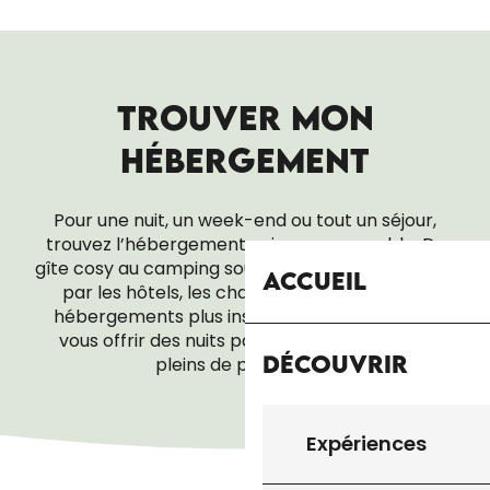
TROUVER MON
HÉBERGEMENT
Pour une nuit, un week-end ou tout un séjour,
trouvez l’hébergement qui vous ressemble. Du
gîte cosy au camping sous les étoiles, en passant
Accueil
par les hôtels, les chambres d’hôtes ou les
hébergements plus insolites, tout est là pour
vous offrir des nuits paisibles… et des réveils
Découvrir
pleins de promesses.
VILLAGES VACANCES
Expériences