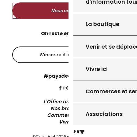
d'information tou
Nous contacter
La boutique
On reste en contact ?
Venir et se déplac
S'inscrire à la newsletter
Vivre ici
#paysdegourdon !
Commerces et ser
L'Office de Tourisme
Nos brochures
Associations
Comment venir ?
Vivre ici
FR
©Copyright 2026 - Pays de Gourdon