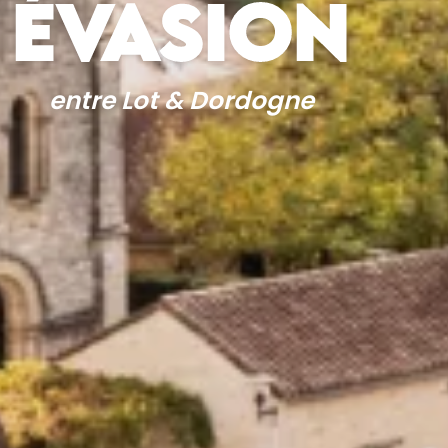
ÉVASION
entre Lot & Dordogne