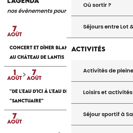
L'AGENDA
Où sortir ?
nos évènements pour vous
Lire la suite
Séjours entre Lot
7
AOÛT
CONCERT ET DÎNER BLANC AUX CHANDELLES
Activités
AU CHÂTEAU DE LANTIS
Activités de plein
1
7
AOÛT
AOÛT
''DE L'EAU D'ICI À L'EAU DE LÀ'' : EXPOSITION
Loisirs et activités
"SANCTUAIRE"
Séjour sportif à S
7
AOÛT