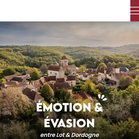
Aller
au
contenu
principal
ÉMOTION &
ÉVASION
entre Lot & Dordogne