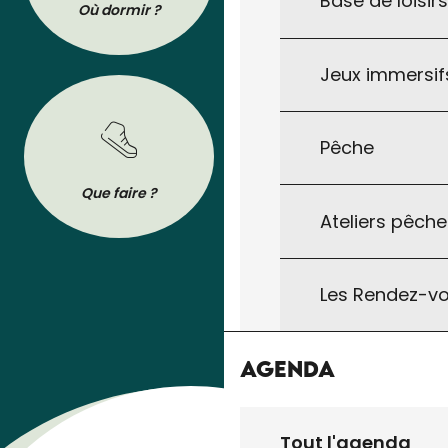
Base de loisir
Où dormir ?
Où manger ?
Jeux immersifs
Pêche
BROCHURES
Que faire ?
Se déplacer
Tout pour préparer votre séjour : les
Ateliers pêche
brochures de l’Office de Tourisme à
télécharger ou à consulter sur son
téléphone !
Les Rendez-vo
Agenda
Tout l'agenda