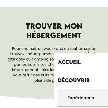
TROUVER MON
HÉBERGEMENT
Pour une nuit, un week-end ou tout un séjour,
trouvez l’hébergement qui vous ressemble. Du
gîte cosy au camping sous les étoiles, en passant
Accueil
par les hôtels, les chambres d’hôtes ou les
hébergements plus insolites, tout est là pour
vous offrir des nuits paisibles… et des réveils
Découvrir
pleins de promesses.
ACCUEIL PÈLERIN
Expériences