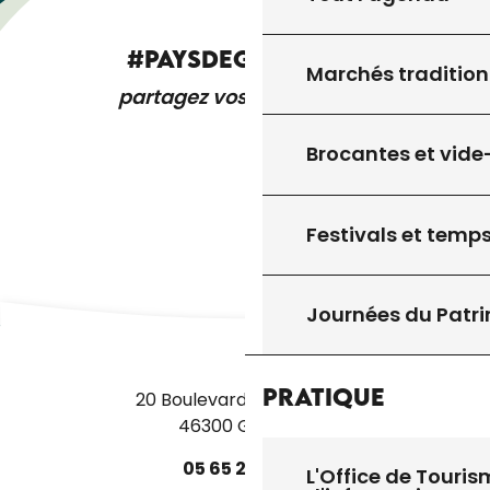
#PAYSDEGOURDON
Marchés tradition
partagez vos expériences
Brocantes et vide
Festivals et temps
Journées du Patr
Pratique
20 Boulevard des Martyrs
46300 Gourdon
05
65
27
52
50
L'Office de Touris