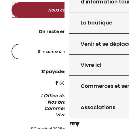
d'information tou
Nous contacter
La boutique
On reste en contact ?
Venir et se déplac
S'inscrire à la newsletter
Vivre ici
#paysdegourdon !
Commerces et ser
L'Office de Tourisme
Nos brochures
Associations
Comment venir ?
Vivre ici
FR
©Copyright 2026 - Pays de Gourdon