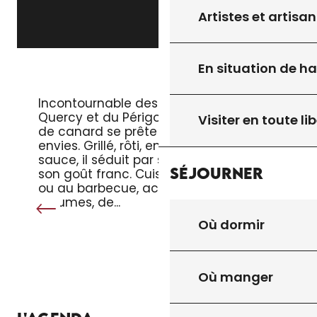
Artistes et artisan
En situation de h
LE MAGRET DE CANARD
Incontournable des tables du
Quercy et du Périgord, le magret
Visiter en toute lib
de canard se prête à toutes les
envies. Grillé, rôti, en salade ou en
sauce, il séduit par sa tendreté et
Séjourner
son goût franc. Cuisiné à la poêle
ou au barbecue, accompagné de
légumes, de...
Où dormir
Où manger
TOUT L’AGENDA