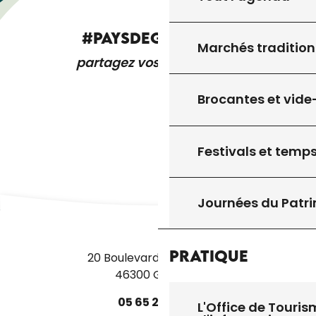
#PAYSDEGOURDON
Marchés tradition
partagez vos expériences
Brocantes et vide
Festivals et temps
Journées du Patr
Pratique
20 Boulevard des Martyrs
46300 Gourdon
05
65
27
52
50
L'Office de Touris