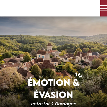
Aller
au
contenu
principal
ÉMOTION &
ÉVASION
entre Lot & Dordogne