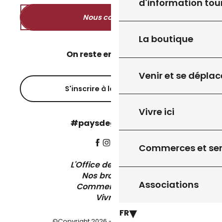
d'information tou
Nous contacter
La boutique
On reste en contact ?
Venir et se déplac
S'inscrire à la newsletter
Vivre ici
#paysdegourdon !
Commerces et ser
L'Office de Tourisme
Nos brochures
Associations
Comment venir ?
Vivre ici
FR
©Copyright 2026 - Pays de Gourdon