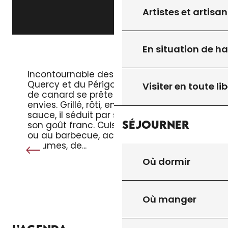
Artistes et artisan
En situation de h
LE MAGRET DE CANARD
Incontournable des tables du
Quercy et du Périgord, le magret
Visiter en toute lib
de canard se prête à toutes les
envies. Grillé, rôti, en salade ou en
sauce, il séduit par sa tendreté et
Séjourner
son goût franc. Cuisiné à la poêle
ou au barbecue, accompagné de
légumes, de...
Où dormir
Où manger
TOUT L’AGENDA