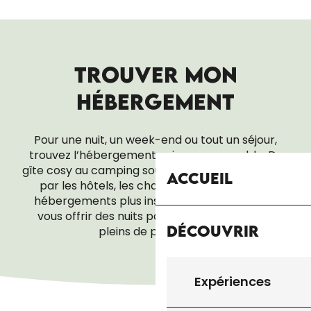
TROUVER MON
HÉBERGEMENT
Pour une nuit, un week-end ou tout un séjour,
trouvez l’hébergement qui vous ressemble. Du
gîte cosy au camping sous les étoiles, en passant
Accueil
par les hôtels, les chambres d’hôtes ou les
hébergements plus insolites, tout est là pour
vous offrir des nuits paisibles… et des réveils
Découvrir
pleins de promesses.
ACCUEIL PÈLERIN
Expériences