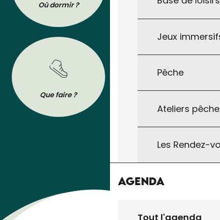
Base de loisir
Où dormir ?
Où manger ?
Jeux immersifs
Pêche
BROCHURES
Que faire ?
Se déplacer
Tout pour préparer votre séjour : les
Ateliers pêche
brochures de l’Office de Tourisme à
télécharger ou à consulter sur son
téléphone !
Les Rendez-vo
Agenda
Tout l'agenda