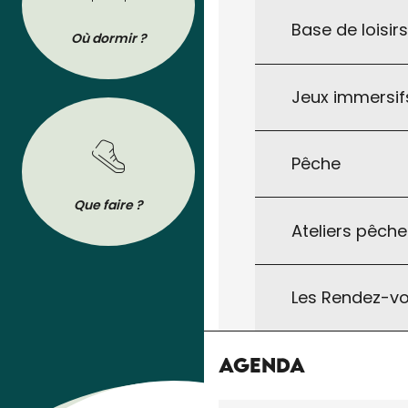
Base de loisir
Où dormir ?
Où manger ?
Jeux immersifs
Pêche
BROCHURES
Que faire ?
Se déplacer
Tout pour préparer votre séjour : les
Ateliers pêche
brochures de l’Office de Tourisme à
télécharger ou à consulter sur son
téléphone !
Les Rendez-vo
Agenda