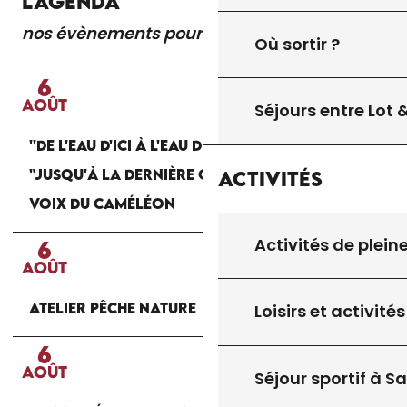
L'AGENDA
nos évènements pour vous
Lire la suite
Où sortir ?
6
AOÛT
Séjours entre Lot
''DE L'EAU D'ICI À L'EAU DE LÀ'' : THÉÂTRE
"JUSQU'À LA DERNIÈRE GOUTTE" PAR LA CIE LES
Activités
VOIX DU CAMÉLÉON
Activités de plein
6
AOÛT
ATELIER PÊCHE NATURE
Loisirs et activités
6
AOÛT
Séjour sportif à S