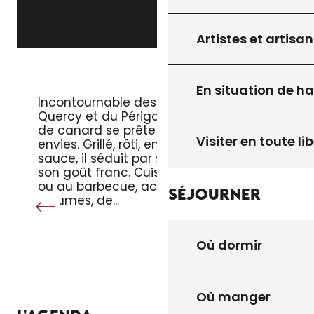
Artistes et artisan
LE MAGRET DE CANARD
En situation de h
Incontournable des tables du
Quercy et du Périgord, le magret
de canard se prête à toutes les
Visiter en toute lib
envies. Grillé, rôti, en salade ou en
sauce, il séduit par sa tendreté et
son goût franc. Cuisiné à la poêle
ou au barbecue, accompagné de
Séjourner
légumes, de...
Où dormir
Où manger
TOUT L’AGENDA