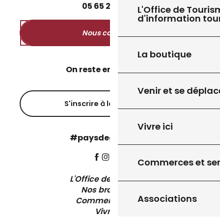
05
65
27
52
50
L'Office de Touris
d'information tou
Nous contacter
La boutique
On reste en contact ?
Venir et se déplac
S'inscrire à la newsletter
Vivre ici
#paysdegourdon !
Commerces et ser
L'Office de Tourisme
Nos brochures
Associations
Comment venir ?
Vivre ici