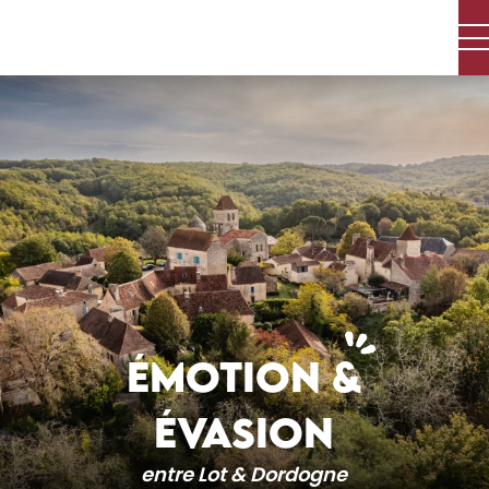
Aller
au
contenu
principal
ÉMOTION &
ÉVASION
entre Lot & Dordogne