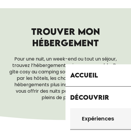
TROUVER MON
HÉBERGEMENT
Pour une nuit, un week-end ou tout un séjour,
trouvez l’hébergement qui vous ressemble. Du
gîte cosy au camping sous les étoiles, en passant
Accueil
par les hôtels, les chambres d’hôtes ou les
hébergements plus insolites, tout est là pour
vous offrir des nuits paisibles… et des réveils
Découvrir
pleins de promesses.
LOCATIONS DE VACANCES
Expériences