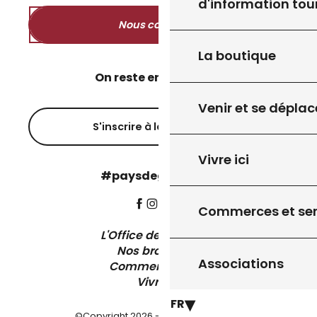
d'information tou
Nous contacter
La boutique
On reste en contact ?
Venir et se déplac
S'inscrire à la newsletter
Vivre ici
#paysdegourdon !
Commerces et ser
L'Office de Tourisme
Nos brochures
Associations
Comment venir ?
Vivre ici
FR
©Copyright 2026 - Pays de Gourdon