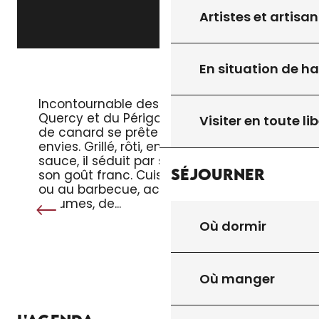
Artistes et artisan
En situation de h
LE MAGRET DE CANARD
Incontournable des tables du
Quercy et du Périgord, le magret
Visiter en toute lib
de canard se prête à toutes les
envies. Grillé, rôti, en salade ou en
sauce, il séduit par sa tendreté et
Séjourner
son goût franc. Cuisiné à la poêle
ou au barbecue, accompagné de
légumes, de...
Où dormir
Où manger
TOUT L’AGENDA