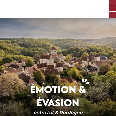
Aller
au
contenu
principal
ÉMOTION &
ÉVASION
entre Lot & Dordogne