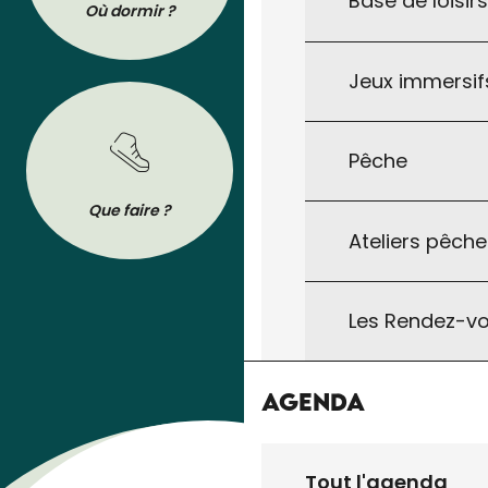
Base de loisir
Où dormir ?
Où manger ?
Jeux immersifs
Pêche
BROCHURES
Que faire ?
Se déplacer
Tout pour préparer votre séjour : les
Ateliers pêche
brochures de l’Office de Tourisme à
télécharger ou à consulter sur son
téléphone !
Les Rendez-vo
Agenda
Tout l'agenda