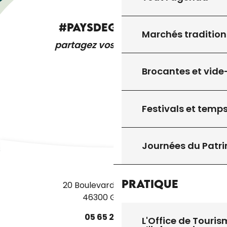
#PAYSDEGOURDON
Marchés tradition
partagez vos expériences
Brocantes et vide
Festivals et temps
Journées du Patr
Pratique
20 Boulevard des Martyrs
46300 Gourdon
05
65
27
52
50
L'Office de Touris