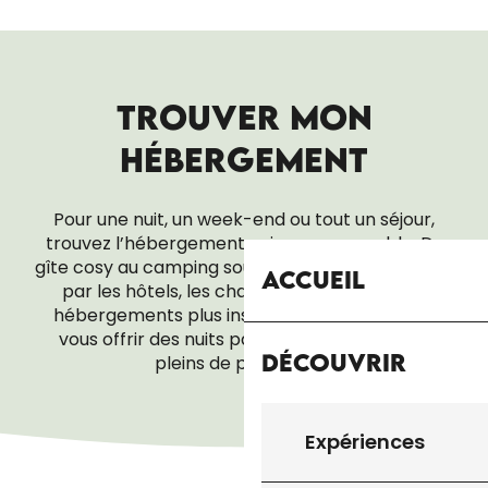
TROUVER MON
HÉBERGEMENT
Pour une nuit, un week-end ou tout un séjour,
trouvez l’hébergement qui vous ressemble. Du
gîte cosy au camping sous les étoiles, en passant
Accueil
par les hôtels, les chambres d’hôtes ou les
hébergements plus insolites, tout est là pour
vous offrir des nuits paisibles… et des réveils
Découvrir
pleins de promesses.
ACCUEIL PÈLERIN
Expériences