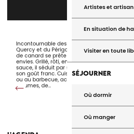
Artistes et artisan
En situation de h
LE MAGRET DE CANARD
Incontournable des tables du
Quercy et du Périgord, le magret
Visiter en toute lib
de canard se prête à toutes les
envies. Grillé, rôti, en salade ou en
sauce, il séduit par sa tendreté et
Séjourner
son goût franc. Cuisiné à la poêle
ou au barbecue, accompagné de
légumes, de...
Où dormir
Où manger
TOUT L’AGENDA