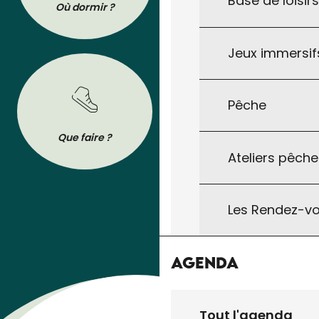
Base de loisir
Où dormir ?
Où manger ?
Jeux immersifs
Pêche
BROCHURES
Que faire ?
Se déplacer
Tout pour préparer votre séjour : les
Ateliers pêche
brochures de l’Office de Tourisme à
télécharger ou à consulter sur son
téléphone !
Les Rendez-vo
Agenda
Tout l'agenda