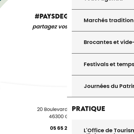
#PAYSDEGOURDON
Marchés tradition
partagez vos expériences
Brocantes et vide
Festivals et temps
Journées du Patr
Pratique
20 Boulevard des Martyrs
46300 Gourdon
05
65
27
52
50
L'Office de Touris