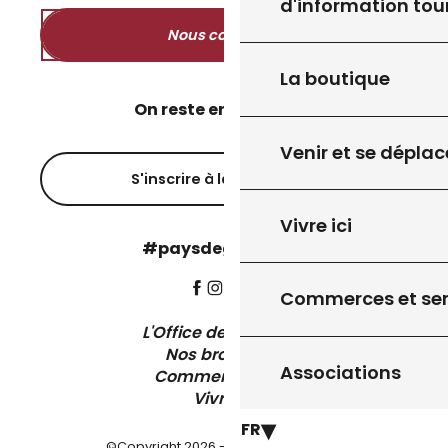
d'information tou
Nous contacter
La boutique
On reste en contact ?
Venir et se déplac
S'inscrire à la newsletter
Vivre ici
#paysdegourdon !
Commerces et ser
L'Office de Tourisme
Nos brochures
Associations
Comment venir ?
Vivre ici
FR
©Copyright 2026 - Pays de Gourdon