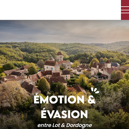
Aller
au
contenu
principal
ÉMOTION &
ÉVASION
entre Lot & Dordogne