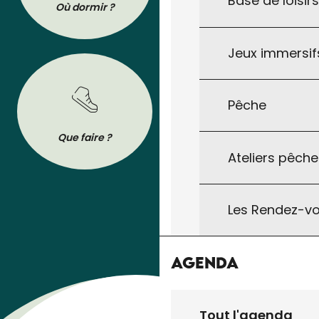
Base de loisir
Où dormir ?
Où manger ?
Jeux immersifs
Pêche
BROCHURES
Que faire ?
Se déplacer
Tout pour préparer votre séjour : les
Ateliers pêche
brochures de l’Office de Tourisme à
télécharger ou à consulter sur son
téléphone !
Les Rendez-vo
Agenda
Tout l'agenda