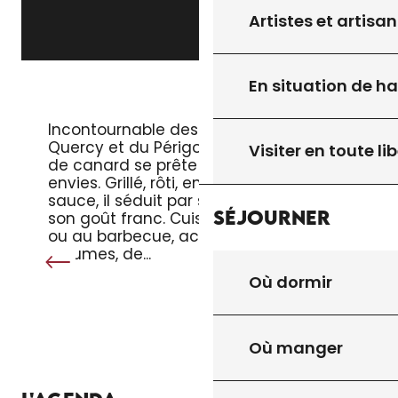
Artistes et artisan
En situation de h
LE MAGRET DE CANARD
Incontournable des tables du
Quercy et du Périgord, le magret
Visiter en toute lib
de canard se prête à toutes les
envies. Grillé, rôti, en salade ou en
sauce, il séduit par sa tendreté et
Séjourner
son goût franc. Cuisiné à la poêle
ou au barbecue, accompagné de
légumes, de...
Où dormir
Où manger
TOUT L’AGENDA