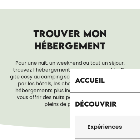
TROUVER MON
HÉBERGEMENT
Pour une nuit, un week-end ou tout un séjour,
trouvez l’hébergement qui vous ressemble. Du
gîte cosy au camping sous les étoiles, en passant
Accueil
par les hôtels, les chambres d’hôtes ou les
hébergements plus insolites, tout est là pour
vous offrir des nuits paisibles… et des réveils
Découvrir
pleins de promesses.
HÔTELS
Expériences