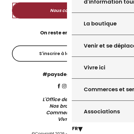
d'information tou
Nous contacter
La boutique
On reste en contact ?
Venir et se déplac
S'inscrire à la newsletter
Vivre ici
#paysdegourdon !
Commerces et ser
L'Office de Tourisme
Nos brochures
Associations
Comment venir ?
Vivre ici
FR
©Copyright 2026 - Pays de Gourdon