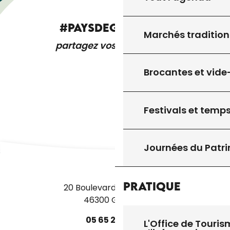
#PAYSDEGOURDON
Marchés tradition
partagez vos expériences
Brocantes et vide
Festivals et temps
Journées du Patr
Pratique
20 Boulevard des Martyrs
46300 Gourdon
05
65
27
52
50
L'Office de Touris