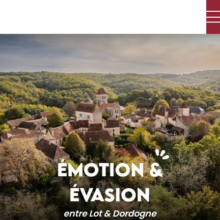
Aller
au
contenu
principal
ÉMOTION &
ÉVASION
entre Lot & Dordogne