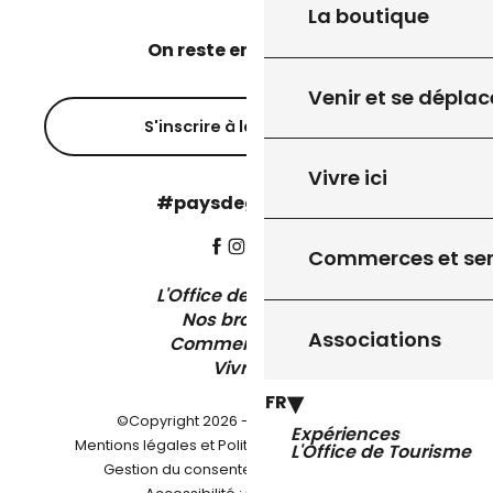
La boutique
On reste en contact ?
Venir et se déplac
S'inscrire à la newsletter
Vivre ici
#paysdegourdon !
Commerces et ser
L'Office de Tourisme
Nos brochures
Associations
Comment venir ?
Vivre ici
FR
©Copyright 2026 - Pays de Gourdon
Expériences
-
Mentions légales et Politique de confidentialité
L'Office de Tourisme
-
-
Gestion du consentement
Plan du site