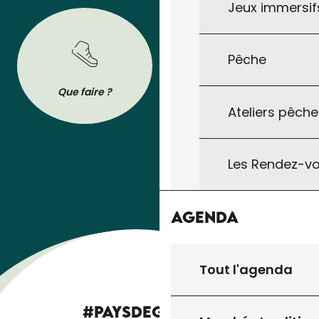
Jeux immersifs
Pêche
BROCHURES
Que faire ?
Se déplacer
Tout pour préparer votre séjour : les
Ateliers pêche
brochures de l’Office de Tourisme à
télécharger ou à consulter sur son
téléphone !
Les Rendez-vo
Agenda
Tout l'agenda
#PAYSDEGOURDON