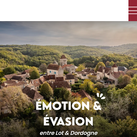
Aller
au
contenu
principal
ÉMOTION &
ÉVASION
entre Lot & Dordogne