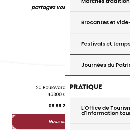
Marchés tradition
partagez vos expériences
Brocantes et vide
Festivals et temps
Journées du Patr
Pratique
20 Boulevard des Martyrs
46300 Gourdon
05
65
27
52
50
L'Office de Touris
d'information tou
Nous contacter