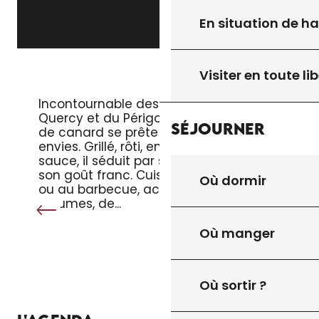
En situation de h
Visiter en toute lib
LE MAGRET DE CANARD
Incontournable des tables du
Quercy et du Périgord, le magret
Séjourner
de canard se prête à toutes les
envies. Grillé, rôti, en salade ou en
sauce, il séduit par sa tendreté et
son goût franc. Cuisiné à la poêle
Où dormir
ou au barbecue, accompagné de
légumes, de...
Où manger
Où sortir ?
TOUT L’AGENDA