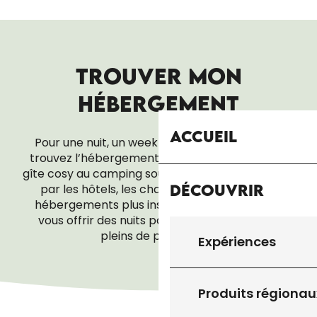
TROUVER MON
HÉBERGEMENT
Accueil
Pour une nuit, un week-end ou tout un séjour,
trouvez l’hébergement qui vous ressemble. Du
gîte cosy au camping sous les étoiles, en passant
Découvrir
par les hôtels, les chambres d’hôtes ou les
hébergements plus insolites, tout est là pour
vous offrir des nuits paisibles… et des réveils
pleins de promesses.
Expériences
LOCATIONS DE VACANCES
Produits régionau