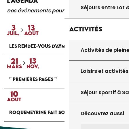
L'AGENDA
Séjours entre Lot
nos évènements pour vous
Lire la suite
3
13
Activités
JUIL.
AOÛT
LES RENDEZ-VOUS D'AYMARE
Activités de plein
21
13
MARS
NOV.
Loisirs et activités
'' PREMIÈRES PAGES ''
Séjour sportif à S
10
AOÛT
ROQUEMEYRINE FAIT SON MARCHÉ
Découvrez aussi