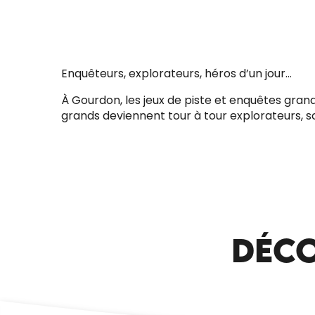
Enquêteurs, explorateurs, héros d’un jour…
À Gourdon, les jeux de piste et enquêtes grande
LES AVENTURES DE BEN & LILY - JEU DE
grands deviennent tour à tour explorateurs, sc
PISTE POUR LES ENFANTS
DÉCO