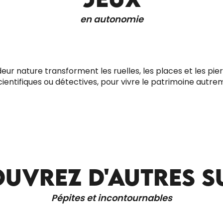
en autonomie
ur nature transforment les ruelles, les places et les pierr
MEURTRE À GOURDON - JEU DE RÔLE
ientifiques ou détectives, pour vivre le patrimoine autre
GRANDEUR NATURE ENQUÊTE
UVREZ D'AUTRES S
VENIR ET SE DÉPLACER
Pépites et incontournables