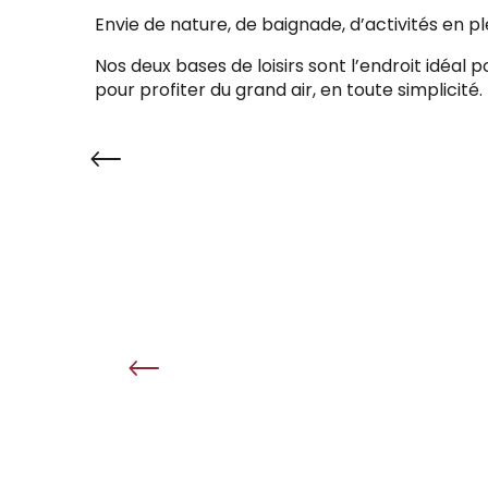
Envie de nature, de baignade, d’activités en p
Nos deux bases de loisirs sont l’endroit idéal p
pour profiter du grand air, en toute simplicité.
AQUA MONKEY ISLAND
11
Août
LUD'AMBULE, RALLYE DA
Une expérience ludique à vivre en fam
par Eliza, dans la Cité Médiévale 
route en poche, les indices de not
accessoires vous aideront à trouver 
Gourdon