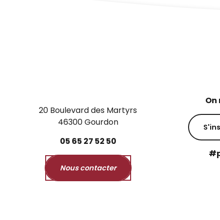
On 
20 Boulevard des Martyrs
46300 Gourdon
S'in
05
65
27
52
50
#p
Nous contacter