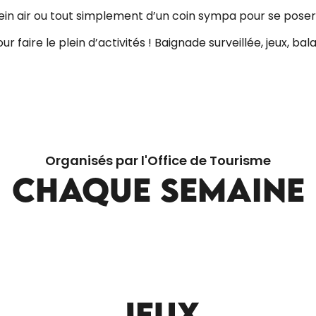
lein air ou tout simplement d’un coin sympa pour se poser
our faire le plein d’activités ! Baignade surveillée, jeux, b
Organisés par l'Office de Tourisme
CHAQUE SEMAINE
NS LA CITÉ MÉDIÉVALE
ille, lors d'un rallye piloté
de Gourdon ! Votre carnet de
re guide et quelques
les clés pour ouvrir les...
JEUX