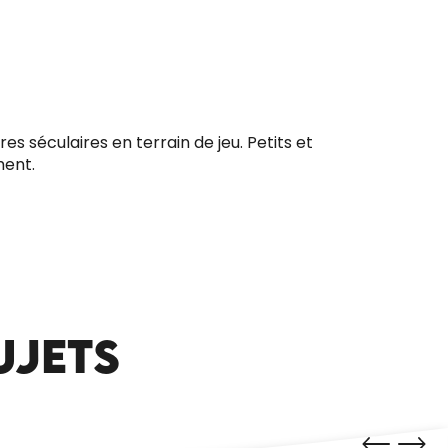
es séculaires en terrain de jeu. Petits et
"2511, MISSION SAUVETAGE" - JEU DE
ment.
RÔLE GRANDEUR NATURE ÉNIGMES
UJETS