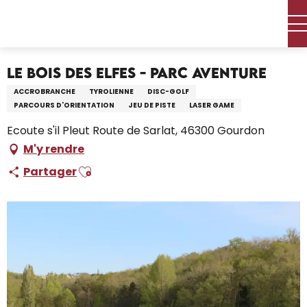
Aller
Accueil – Je prépare
Activités
Loisirs et activités
au
Le Bois des Elfes - Parc Aventure
contenu
principal
Le Bois des Elfes - Parc Aventure
ACCROBRANCHE
TYROLIENNE
DISC-GOLF
PARCOURS D'ORIENTATION
JEU DE PISTE
LASER GAME
Ecoute s'il Pleut Route de Sarlat, 46300 Gourdon
M'y rendre
Ajouter aux favoris
Partager