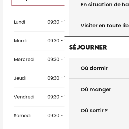
En situation de h
Du
4 avril 2026
au
6 avril 2026
Lundi
09:30 - 19:30
Visiter en toute lib
Du
18 avril 2026
au
3 mai 2026
Mardi
09:30 - 19:30
Du
8 mai 2026
au
10 mai 2026
Séjourner
Du
14 mai 2026
au
17 mai 2026
Mercredi
09:30 - 19:30
Où dormir
Du
23 mai 2026
au
25 mai 2026
Jeudi
09:30 - 19:30
Du
30 mai 2026
au
30 juin 2026
Où manger
Vendredi
Du
12 septembre 2026
09:30 - 19:30
au
11 octobre
2026
Où sortir ?
Du
17 octobre 2026
au
1 novembre
Samedi
09:30 - 19:30
2026