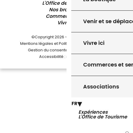
L'Office de Tourisme
Nos brochures
Comment venir ?
Venir et se déplac
Vivre ici
©Copyright 2026 - Pays de Gourdon
Vivre ici
-
Mentions légales et Politique de confidentialité
-
-
Gestion du consentement
Plan du site
Accessibilité : non conforme
Commerces et ser
Associations
FR
Expériences
L'Office de Tourisme