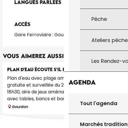
Langues parlées
Langues parlées
Pêche
Accès
Accès
Gare Ferroviaire : Gourdon à 2km
Ateliers pêche
Vous aimerez aussi...
Les Rendez-vo
PLAN D'EAU ÉCOUTE S'IL PLEUT
Plan d'eau avec plage aménagée : baignade
Agenda
gratuite et surveillée du 2/07 au 31/08 de 14h30 à
18h30, aire de jeux aménagée, aire de pique nique
avec tables, bancs et barbecue....
Tout l'agenda
Gourdon
Marchés tradition