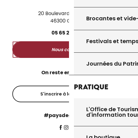
20 Boulevard des Martyrs
Brocantes et vide
46300 Gourdon
05
65
27
52
50
Festivals et temps
Nous contacter
Journées du Patr
On reste en contact ?
Pratique
S'inscrire à la newsletter
L'Office de Touris
d'information tou
#paysdegourdon !
La boutique