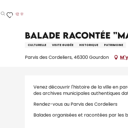
Aller
Accueil – Je prépare
Agenda
Tout l’agenda
au
contenu
Recherche
Voir les favoris
principal
Vendredi 14 août de 19:00 à 21:00 / Vendredi 21 ao
Balade racontée "M
CULTURELLE
VISITE GUIDÉE
HISTORIQUE
PATRIMOINE
Parvis des Cordeliers, 46300 Gourdon
M'y
Description
Venez découvrir l'histoire de la ville en par
des archives municipales authentiques daté
Rendez-vous au Parvis des Cordeliers
Balades organisées et racontées par les b