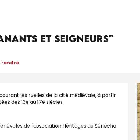
Balade racontée "Manants et Seigneurs"
ût de 19:00 à 21:00 / ...
anants et Seigneurs"
 rendre
courant les ruelles de la cité médiévale, à partir 
es des 13e au 17e siècles.
énévoles de l'association Héritages du Sénéchal