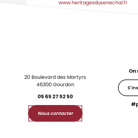
www.heritagesdusenechal.fr
On 
20 Boulevard des Martyrs
46300 Gourdon
S'in
05
65
27
52
50
#p
Nous contacter