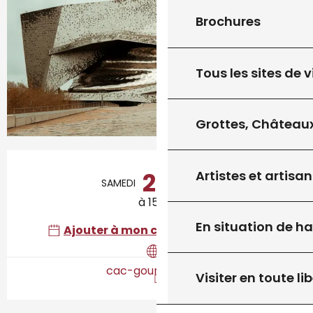
Brochures
Tous les sites de v
Grottes, Châteaux
Ouverture et coordonnées
26
Artistes et artisan
SAMEDI
SEPTEMBRE
à 15:00
En situation de h
Ajouter à mon calendrier Google
cac-gourdon.com
Visiter en toute lib