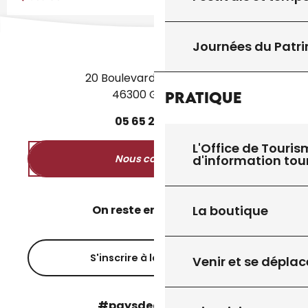
Journées du Patr
20 Boulevard des Martyrs
46300 Gourdon
Pratique
05
65
27
52
50
L'Office de Touris
d'information tou
Nous contacter
On reste en contact ?
La boutique
S'inscrire à la newsletter
Venir et se déplac
#paysdegourdon !