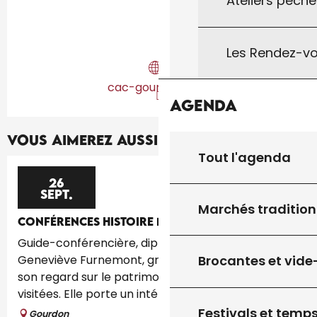
Ateliers pêche
Les Rendez-vo
cac-gourdon.com
Agenda
Vous aimerez aussi...
Tout l'agenda
26
SEPT.
Marchés tradition
CONFÉRENCES HISTOIRE DE L'ART
Guide-conférencière, diplômée en histoire de l'Art,
Geneviève Furnemont, grande voyageuse, pose
Brocantes et vide
son regard sur le patrimoine, âme des villes
visitées. Elle porte un intérêt...
Festivals et temps
Gourdon