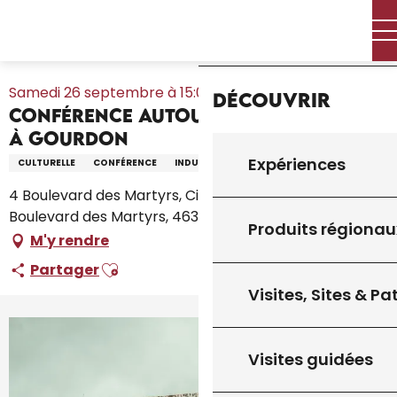
Aller
Accueil – Je prépare
Agenda
Tout l’agenda
Accueil
au
Conférence autour de Jean Nouvel à Gourdon
contenu
principal
Samedi 26 septembre à 15:00
Découvrir
Conférence autour de Jean Nouvel
à Gourdon
Expériences
CULTURELLE
CONFÉRENCE
INDUSTRIEL
PATRIMOINE
4 Boulevard des Martyrs, Cinéma l'Atalante, 4
Boulevard des Martyrs, 46300 Gourdon
Produits régionau
M'y rendre
Ajouter aux favoris
Partager
Visites, Sites & P
Visites guidées