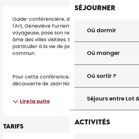
Séjourner
Description
Guide-conférencière, diplômée en histoire de 
l'Art, Geneviève Furnemont, grande 
Où dormir
voyageuse, pose son regard sur le patrimoine, 
âme des villes visitées. Elle porte un intérêt 
particulier à la vie de personnages hors du 
Où manger
commun.
Où sortir ?
Pour cette conférence, elle vous amène à la 
découverte de Jean Nouvel,...
Séjours entre Lot
Lire la suite
Activités
Tarifs