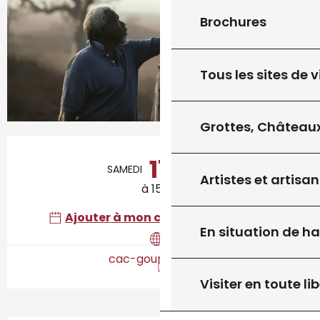
Brochures
Tous les sites de v
Grottes, Châteaux
Ouverture et coordonnées
17
SAMEDI
OCTOBRE
Artistes et artisan
à 15:00
Ajouter à mon calendrier Google
En situation de h
cac-gourdon.com
Visiter en toute lib