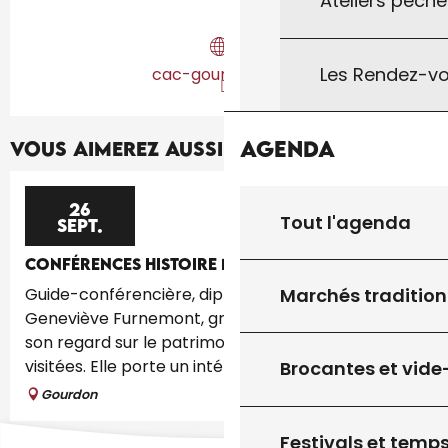
Ateliers pêche
Les Rendez-vo
cac-gourdon.com
Agenda
Vous aimerez aussi...
26
Tout l'agenda
SEPT.
CONFÉRENCES HISTOIRE DE L'ART
Marchés tradition
Guide-conférencière, diplômée en histoire de l'Art,
Geneviève Furnemont, grande voyageuse, pose
son regard sur le patrimoine, âme des villes
visitées. Elle porte un intérêt...
Brocantes et vide
Gourdon
Festivals et temps