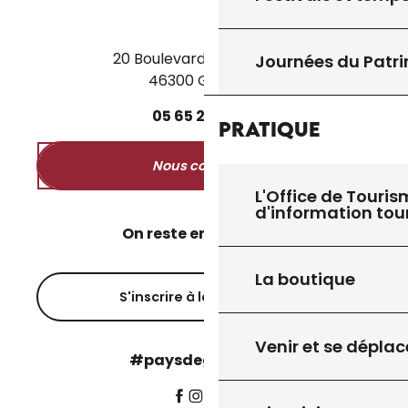
20 Boulevard des Martyrs
Journées du Patr
46300 Gourdon
05
65
27
52
50
Pratique
Nous contacter
L'Office de Touris
d'information tou
On reste en contact ?
La boutique
S'inscrire à la newsletter
Venir et se déplac
#paysdegourdon !