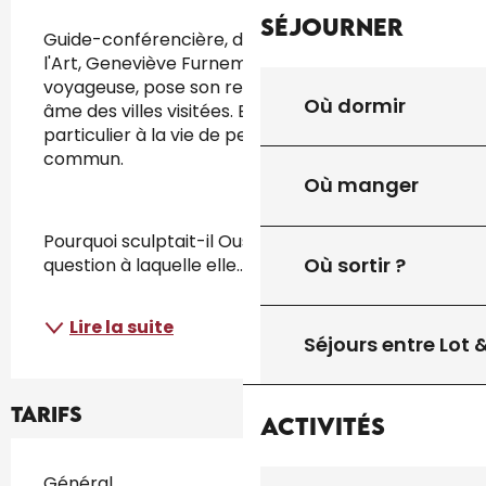
Description
Séjourner
Guide-conférencière, diplômée en histoire de 
l'Art, Geneviève Furnemont, grande 
voyageuse, pose son regard sur le patrimoine, 
Où dormir
âme des villes visitées. Elle porte un intérêt 
particulier à la vie de personnages hors du 
commun. 
Où manger
Pourquoi sculptait-il Ousmane Sow ? C'est la 
Où sortir ?
question à laquelle elle...
Lire la suite
Séjours entre Lot
Tarifs
Activités
Tarifs 2026
Général