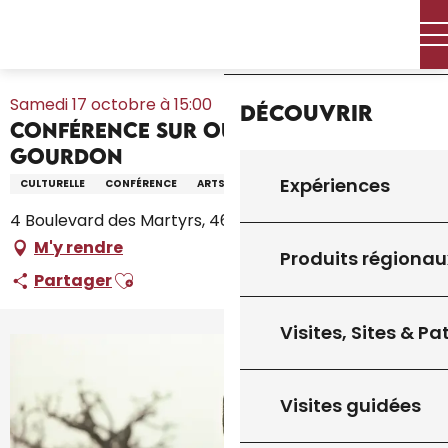
Aller
Accueil – Je prépare
Agenda
Tout l’agenda
Accueil
au
Conférence sur Ousmane Sow à Gourdon
contenu
principal
Samedi 17 octobre à 15:00
Découvrir
Conférence sur Ousmane Sow à
Gourdon
Expériences
CULTURELLE
CONFÉRENCE
ARTS
SCULPTURE
4 Boulevard des Martyrs, 46300 Gourdon
M'y rendre
Produits régionau
Ajouter aux favoris
Partager
Visites, Sites & P
Visites guidées