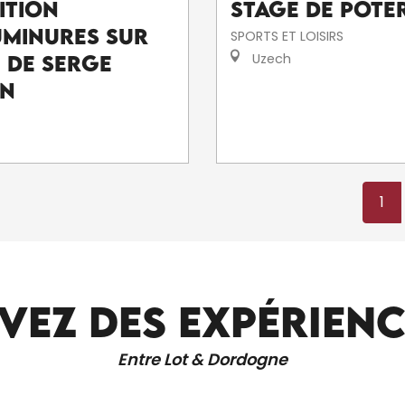
ition
Stage de poter
uminures sur
SPORTS ET LOISIRS
Uzech
e de Serge
an
1
VEZ DES EXPÉRIEN
AROMATIQUES TROPICALES
Entre Lot & Dordogne