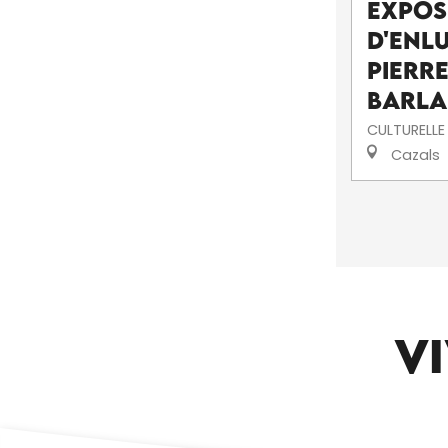
Expos
d'enl
pierr
Barl
CULTURELLE
Cazals
VI