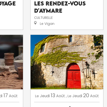
Les Rendez-Vous
oyage
d'Aymare
CULTURELLE
Le Vigan
17
13
20
di
Août
Jeudi
Août
,
Jeudi
Août
Le
Le