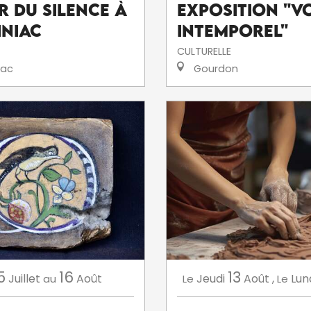
r du silence à
Exposition "V
niac
intemporel"
CULTURELLE
iac
Gourdon
5
16
13
Juillet
Août
Jeudi
Août
,
Lun
au
Le
Le