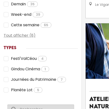
Demain
35
Le Viga
Week-end
39
Cette semaine
65
Tout afficher (8)
TYPES
Festi'ValCéou
4
Gindou Cinéma
1
Journées du Patrimoine
7
Planète Lot
5
Ateli
Natur