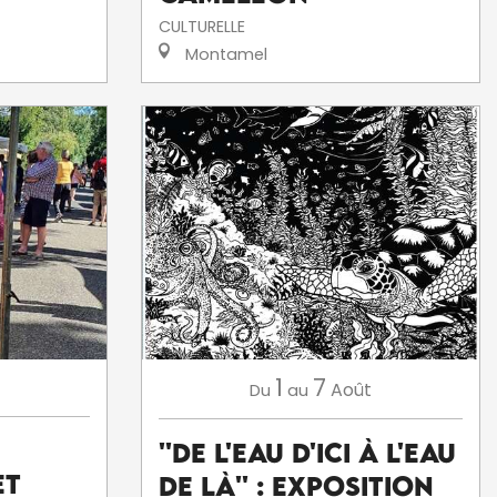
CULTURELLE
Montamel
1
7
Août
Du
au
''De l'eau d'ici à l'eau
et
de là'' : exposition