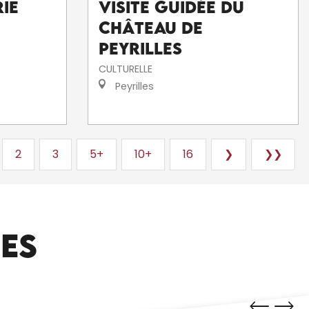
ie
Visite guidée du
Château de
Peyrilles
CULTURELLE
Peyrilles
2
3
5+
10+
16
❯
❯❯
CES