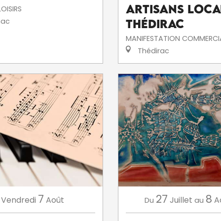
artisans loca
OISIRS
ac
Thédirac
MANIFESTATION COMMERCI
Thédirac
7
27
8
Vendredi
Août
Juillet
A
Du
au