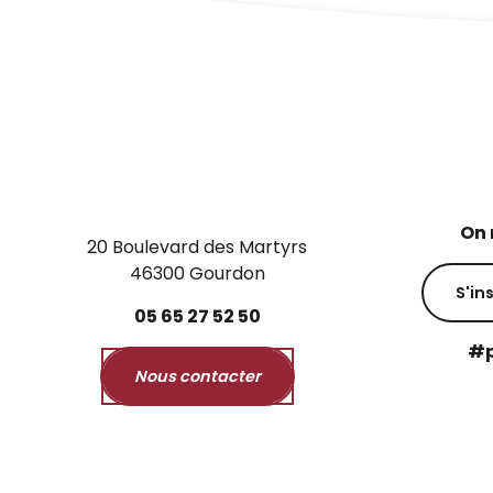
On 
20 Boulevard des Martyrs
46300 Gourdon
S'in
05
65
27
52
50
#p
Nous contacter