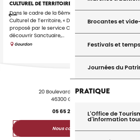
CULTUREL DE TERRITOIRE
Dans le cadre de la 6ème saison du Projet
Culturel de Territoire, « De l’eau d’ici à l’eau de là »
Brocantes et vide
proposé par le service Culture de la CCQB, venez
découvrir Sanctuaire,...
Festivals et temps
Gourdon
Journées du Patr
Pratique
20 Boulevard des Martyrs
46300 Gourdon
05
65
27
52
50
L'Office de Touris
d'information tou
Nous contacter