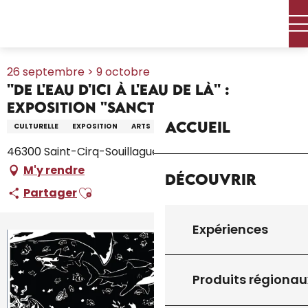
Aller
Accueil – Je prépare
Agenda
Tout l’agenda
au
''De l'eau d'ici à l'eau de là'' : exposition "Sanctuaire"
contenu
principal
26 septembre > 9 octobre
''De l'eau d'ici à l'eau de là'' :
exposition "Sanctuaire"
Accueil
CULTURELLE
EXPOSITION
ARTS
EAU
PEINTURE
46300 Saint-Cirq-Souillaguet
M'y rendre
Découvrir
Ajouter aux favoris
Partager
Expériences
+1 photo
Produits régionau