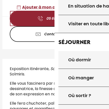
En situation de h
Ajouter à mon calendrier Google
05 65 41 30
▒▒
Visiter en toute lib
Contactez-nous
Séjourner
Où dormir
Description
Exposition itinérante, 
Sanctuaire
 conçue par 
Solmiris. 
Où manger
Elle vous fascinera par son talent de 
dessinatrice, la finesse de ses traits, la justesse 
de son expression en noir et blanc...
Où sortir ?
Elle fera chuchoter, palpiter l’eau au coeur de 
paysages et magnifiera leur petit peuple 