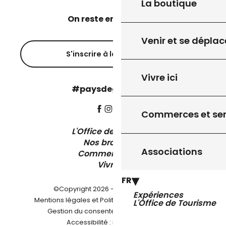
La boutique
On reste en contact ?
Venir et se déplac
S'inscrire à la newsletter
Vivre ici
#paysdegourdon !
Commerces et ser
L'Office de Tourisme
Nos brochures
Associations
Comment venir ?
Vivre ici
FR
©Copyright 2026 - Pays de Gourdon
Expériences
-
Mentions légales et Politique de confidentialité
L'Office de Tourisme
-
-
Gestion du consentement
Plan du site
Accessibilité : non conforme