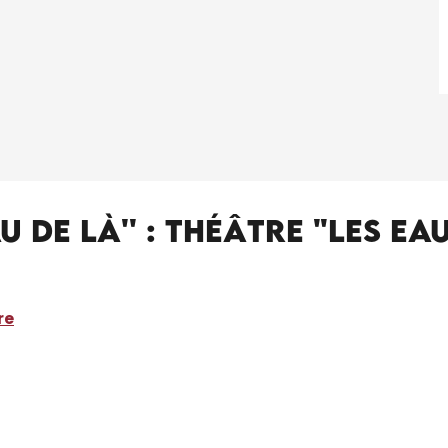
eau de là'' : théâtre "Les E
re