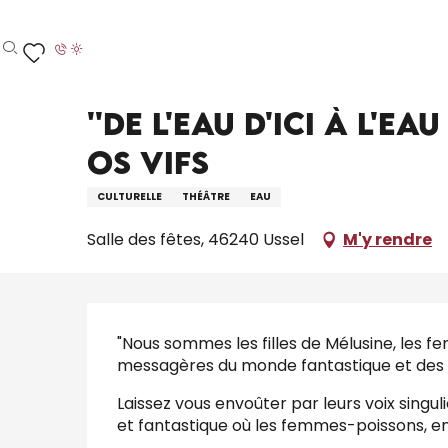
Aller
Accueil – Je prépare
Agenda
Tout l’agenda
au
contenu
Recherche
Voir les favoris
principal
Samedi 19 décembre à 19:00
''De l'eau d'ici à l'e
Os Vifs
CULTURELLE
THÉÂTRE
EAU
Salle des fêtes, 46240 Ussel
M'y rendre
Description
"Nous sommes les filles de Mélusine, les f
messagères du monde fantastique et des r
Laissez vous envoûter par leurs voix sing
et fantastique où les femmes-poissons, ent