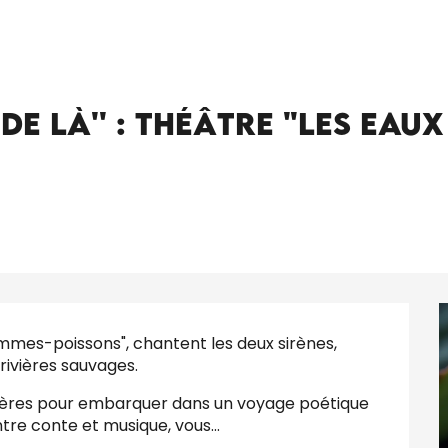
''De l'eau d'ici à l'eau de là'' : théâtre "Les Eaux vives" par la Cie Les Os
au de là'' : théâtre "Les Eau
emmes-poissons", chantent les deux sirènes, 
ivières sauvages.
ulières pour embarquer dans un voyage poétique 
re conte et musique, vous...