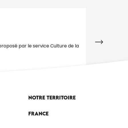
6
NOV.
''DE L'EAU D'I
La Cie « Les voi
» proposé par le service Culture de la
commun : l’eau. T
Gourdon
Notre territoire
France