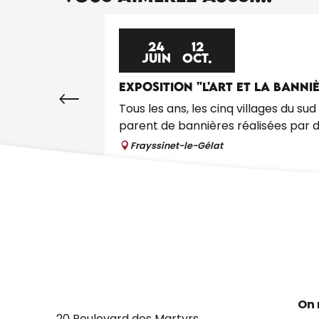
24
12
JUIN
OCT.
EXPOSITION "L'ART ET LA BANNI
Tous les ans, les cinq villages du s
parent de bannières réalisées par de
Frayssinet-le-Gélat
On 
20 Boulevard des Martyrs