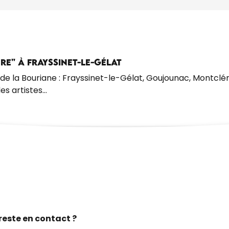
ÈRE" À FRAYSSINET-LE-GÉLAT
ud de la Bouriane : Frayssinet-le-Gélat, Goujounac, Montcl
s artistes...
reste en contact ?