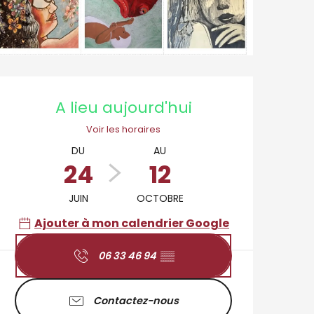
Ouverture et coordo
A lieu aujourd'hui
Voir les horaires
DU
AU
24
12
JUIN
OCTOBRE
Ajouter à mon calendrier Google
06 33 46 94
▒▒
Contactez-nous