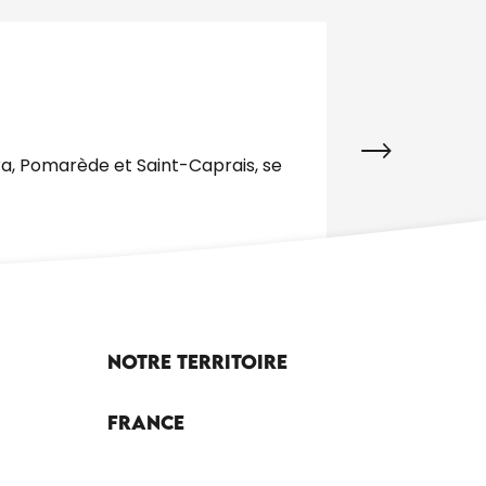
24
12
JUIN
OCT
EXPOSITION "
éra, Pomarède et Saint-Caprais, se
Tous les ans, le
parent de banniè
Goujounac
Notre territoire
France