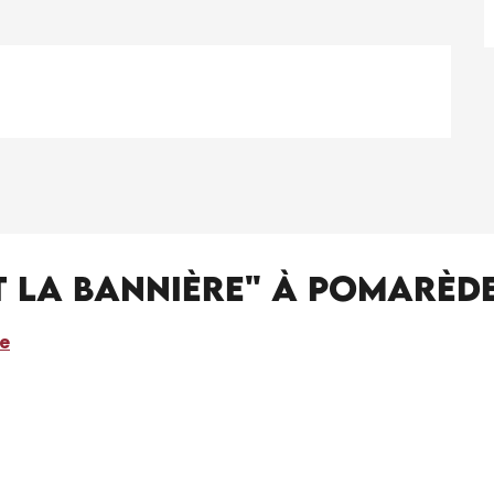
et la Bannière" à Pomarèd
re