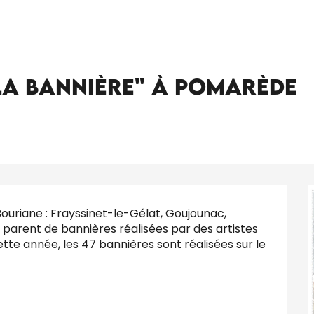
Exposition "L'Art et la Bannière" à Pomarède
 la Bannière" à Pomarède
 Bouriane : Frayssinet-le-Gélat, Goujounac, 
parent de bannières réalisées par des artistes 
tte année, les 47 bannières sont réalisées sur le 