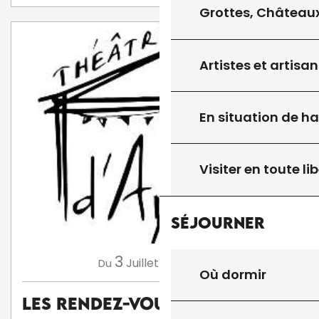
Grottes, Châteaux
Artistes et artisan
En situation de h
Visiter en toute lib
Séjourner
3
13
Juillet
Août
Du
au
Où dormir
Les Rendez-Vous d'Aymare