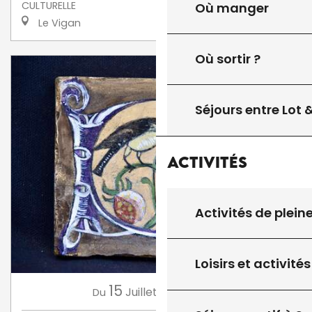
CULTURELLE
Où manger
Le Vigan
Où sortir ?
Séjours entre Lot
Activités
Activités de plein
Loisirs et activités
15
16
Juillet
Août
Du
au