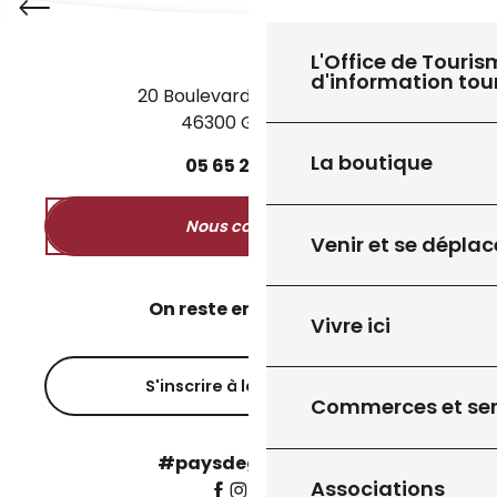
L'Office de Touris
d'information tou
20 Boulevard des Martyrs
46300 Gourdon
La boutique
05
65
27
52
50
Nous contacter
Venir et se déplac
On reste en contact ?
Vivre ici
S'inscrire à la newsletter
Commerces et ser
#paysdegourdon !
Associations