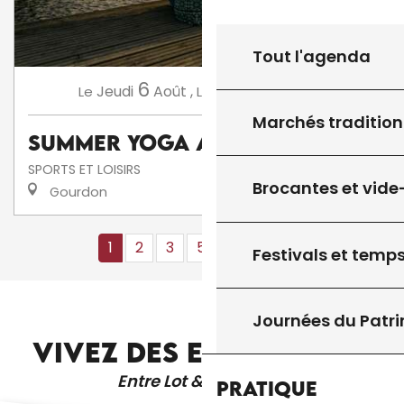
Tout l'agenda
6
10
Jeudi
Août
,
Lundi
Août
,
...
Le
Le
Marchés tradition
Summer Yoga avec AnneCha
SPORTS ET LOISIRS
Brocantes et vide
Gourdon
1
2
3
5+
10+
16
❯
❯❯
Festivals et temps
LES JARDINS D’EAU
Journées du Patr
VIVEZ DES EXPÉRIENCES
Entre Lot & Dordogne
Pratique