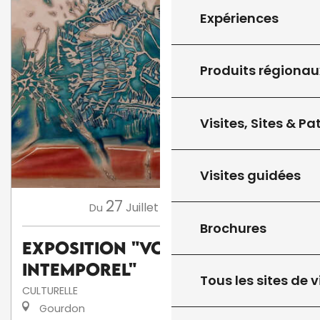
Expériences
Produits régionau
Visites, Sites & P
Visites guidées
27
8
Juillet
Août
,
...
Du
au
Brochures
Exposition "Voyage
intemporel"
Tous les sites de v
CULTURELLE
Gourdon