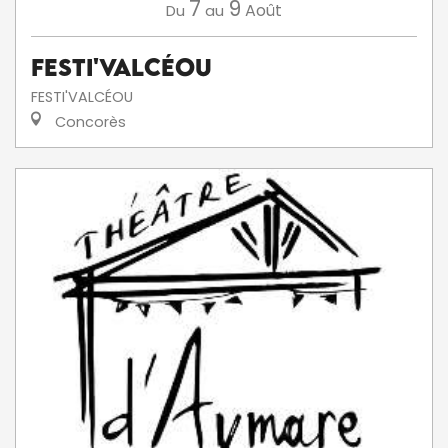
7
9
Août
Du
au
Festi'ValCéou
FESTI'VALCÉOU
Concorès