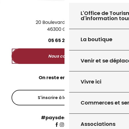
L'Office de Touris
d'information tou
20 Boulevard des Martyrs
46300 Gourdon
27
8
JUIL.
AOÛT
La boutique
05
65
27
52
50
EXPOSITION "VOYAGE INTEMPOREL"
Nous contacter
Venir et se déplac
On reste en contact ?
Vivre ici
S'inscrire à la newsletter
Commerces et ser
#paysdegourdon !
Associations