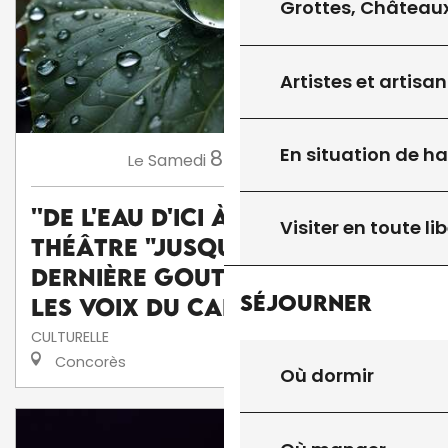
Grottes, Châteaux
Artistes et artisan
En situation de h
8
Samedi
Août
à 15:45
Le
''De l'eau d'ici à l'eau de là'' :
Visiter en toute lib
théâtre "Jusqu'à la
dernière goutte" par la Cie
Séjourner
Les voix du caméléon
CULTURELLE
Concorès
Où dormir