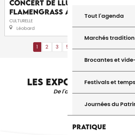
Concert de Lluís Gómez's
FlamenGrass à La Scénette
Tout l'agenda
CULTURELLE
Léobard
Marchés tradition
1
2
3
5+
10+
13
❯
❯❯
Brocantes et vide
LES EXPOSITIONS
Festivals et temps
De l'année
Journées du Patr
Pratique