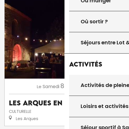
Où manger
Où sortir ?
Séjours entre Lot
Activités
Activités de plein
8
Samedi
Août
à 18:00
Le
Les Arques en fête
Loisirs et activités
CULTURELLE
Les Arques
Séjour sportif à S