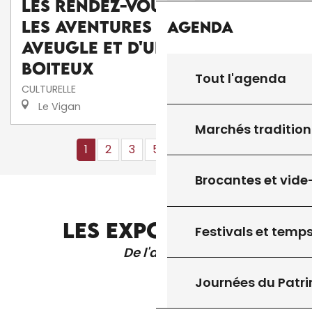
Les Rendez-Vous d'Aymare :
Les aventures d'une poule
Agenda
aveugle et d'un canard
boiteux
Tout l'agenda
CULTURELLE
Le Vigan
Marchés tradition
1
2
3
5+
10+
12
❯
❯❯
Brocantes et vide
LES EXPOSITIONS
Festivals et temps
De l'année
Journées du Patr