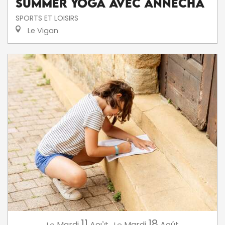
Summer Yoga avec AnneCha
SPORTS ET LOISIRS
Le Vigan
11
18
Mardi
Août
,
Mardi
Août
Le
Le