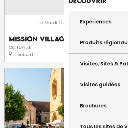
Découvrir
Expériences
11
Mardi
Août
à 15:00
Le
Mission Village
Produits régionau
CULTURELLE
Léobard
Visites, Sites & P
Visites guidées
Brochures
Tous les sites de v