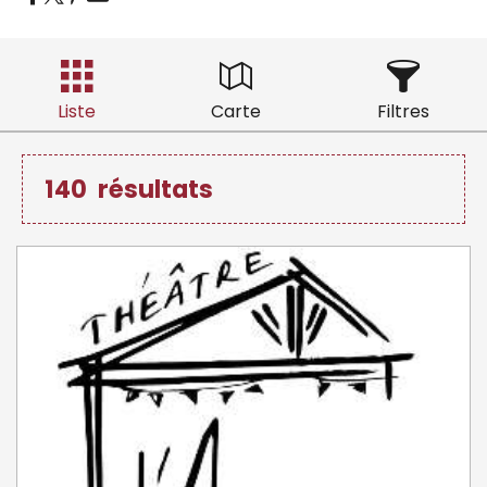
Liste
Carte
Filtres
140
résultats