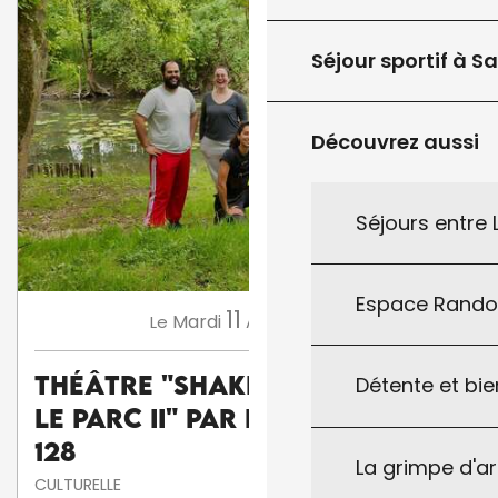
Séjour sportif à S
Découvrez aussi
Séjours entre
Espace Rand
11
Mardi
Août
à 18:00
Le
Théâtre "Shakespeare dans
Détente et bie
le parc II" par la Cie Carré
128
La grimpe d'a
CULTURELLE