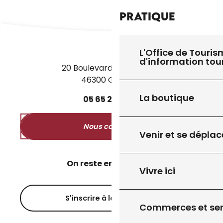
Pratique
L'Office de Touris
d'information tou
20 Boulevard des Martyrs
46300 Gourdon
8
14
AOÛT
AOÛT
La boutique
05
65
27
52
50
''DE L'EAU D'ICI À L'EAU DE LÀ'' : EXPOSITION
"SANCTUAIRE"
Nous contacter
Venir et se déplac
On reste en contact ?
Vivre ici
S'inscrire à la newsletter
Commerces et ser