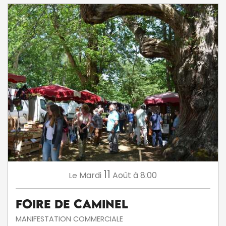
11
Mardi
Août
à 8:00
Le
Foire de Caminel
MANIFESTATION COMMERCIALE