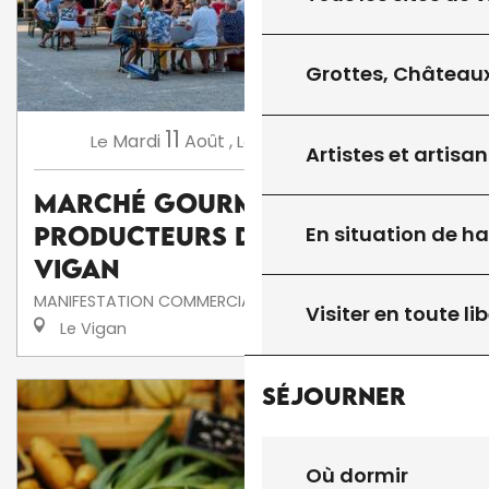
Grottes, Châteaux
11
18
Mardi
Août
,
Mardi
Août
,
...
Le
Le
Artistes et artisan
Marché Gourmand des
En situation de h
Producteurs de Pays au
Vigan
MANIFESTATION COMMERCIALE
Visiter en toute lib
Le Vigan
Séjourner
Où dormir