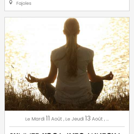
Fajoles
11
13
Mardi
Août
,
Jeudi
Août
,
...
Le
Le