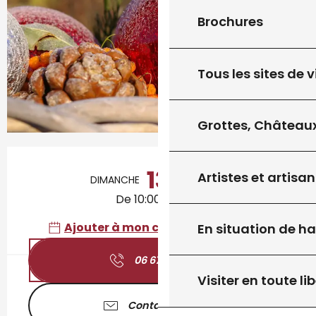
Brochures
Tous les sites de v
Grottes, Châteaux
Ouverture et coordonnées
13
Artistes et artisan
DIMANCHE
DÉCEMBRE
De 10:00 à 17:00
Ajouter à mon calendrier Google
En situation de h
06 67 20 98
▒▒
Visiter en toute lib
Contactez-nous