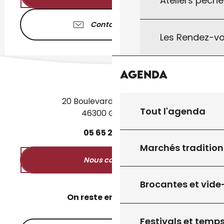
Ateliers pêche
Contactez-nous
Les Rendez-vo
Agenda
20 Boulevard des Martyrs
Tout l'agenda
46300 Gourdon
05
65
27
52
50
Marchés tradition
Nous contacter
Brocantes et vide
On reste en contact ?
Festivals et temps