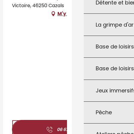
Détente et bie
Victoire, 46250 Cazals
M'y rendre
La grimpe d'a
Base de loisirs
Base de loisir
Jeux immersifs
Pêche
06 67 20 98
▒▒