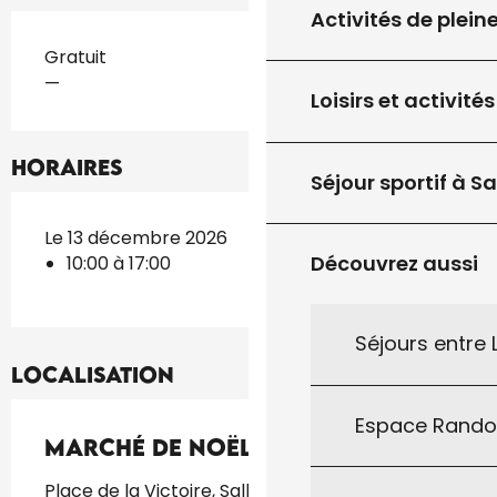
Activités de plein
Tarifs 2026
Gratuit
—
Loisirs et activités
Horaires
Séjour sportif à S
Le 13 décembre 2026
Découvrez aussi
10:00 à 17:00
Séjours entre
Localisation
Espace Rand
Marché de Noël à Cazals
Place de la Victoire, Salle des fêtes, Place de la