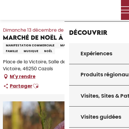
Aller
Accueil – Je prépare
Agenda
Tout l’agenda
Accueil
au
Marché de Noël à Cazals
contenu
principal
Dimanche 13 décembre de 10:00 à 17:00
Découvrir
Marché de Noël à Cazals
MANIFESTATION COMMERCIALE
MARCHÉ THÉMATIQUE
ENFANTS
FAMILLE
MUSIQUE
NOËL
Expériences
Place de la Victoire, Salle des fêtes, Place de la
Victoire, 46250 Cazals
Produits régionau
M'y rendre
Ajouter aux favoris
Partager
Visites, Sites & P
+1 photo
Visites guidées