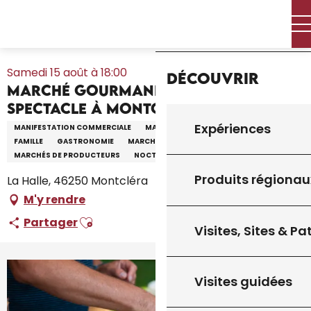
Aller
Accueil – Je prépare
Agenda
Tout l’agenda
Accueil
au
Marché gourmand Clérimontien et spectacle à Montcléra
contenu
principal
Samedi 15 août à 18:00
Découvrir
Marché gourmand Clérimontien et
spectacle à Montcléra
Expériences
MANIFESTATION COMMERCIALE
MARCHÉ THÉMATIQUE
SPECTACLE
FAMILLE
GASTRONOMIE
MARCHÉ GOURMAND
MARCHÉS DE PRODUCTEURS
NOCTURNE
REPAS
Produits régionau
La Halle, 46250 Montcléra
M'y rendre
Ajouter aux favoris
Partager
Visites, Sites & P
Visites guidées