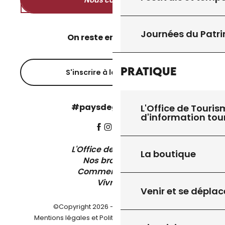
Nous contacter
Journées du Patr
On reste en contact ?
Pratique
S'inscrire à la newsletter
#paysdegourdon !
L'Office de Touris
d'information tou
L'Office de Tourisme
La boutique
Nos brochures
Comment venir ?
Vivre ici
Venir et se déplac
©Copyright 2026 - Pays de Gourdon
-
Mentions légales et Politique de confidentialité