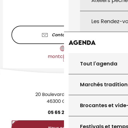
Ateliers pêche
Les Rendez-vo
Contactez-nous
Agenda
montclera.org
Tout l'agenda
Marchés tradition
20 Boulevard des Martyrs
46300 Gourdon
Brocantes et vide
05
65
27
52
50
Festivals et temps