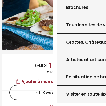
Brochures
Tous les sites de v
Grottes, Châteaux
Ouverture et coordonnées
Artistes et artisan
15
SAMEDI
AOÛT
à 18:00
En situation de h
Ajouter à mon calendrier Google
Contactez-nous
Visiter en toute lib