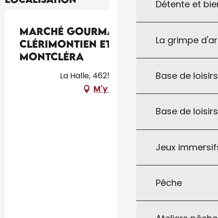
Détente et bie
Marché gourmand
La grimpe d'a
Clérimontien et spectacle à
Montcléra
Base de loisirs
La Halle, 46250 Montcléra
M'y rendre
Base de loisir
Jeux immersifs
Pêche