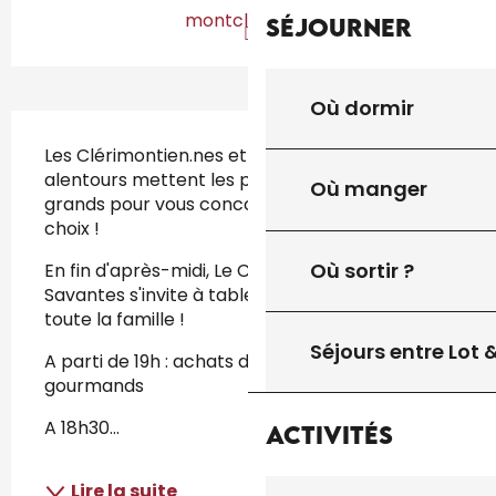
montclera.org
Séjourner
Où dormir
Description
Les Clérimontien.nes et producteurs des 
alentours mettent les petits plats dans les 
Où manger
grands pour vous concocter des mets de 
choix ! 
Où sortir ?
En fin d'après-midi, Le Cirque des Puces 
Savantes s'invite à table ! Un spectacle pour 
toute la famille !
Séjours entre Lot
A parti de 19h : achats direct sur les stands 
gourmands
A 18h30...
Activités
Lire la suite