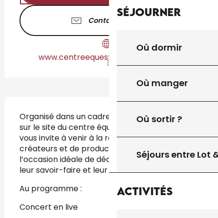
Séjourner
Contactez-nous
Où dormir
www.centreequestredegourdon46.fr
Où manger
Description
Organisé dans un cadre champêtre et familial, 
Où sortir ?
sur le site du centre équestre, cet événement 
vous invite à venir à la rencontre d’artisans 
créateurs et de producteurs locaux. C’est 
Séjours entre Lot
l’occasion idéale de découvrir leurs produits, 
leur savoir-faire et leur passion.
Au programme :
Activités
Concert en live