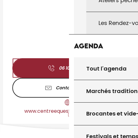
Ateliers pêche
Les Rendez-vo
Agenda
Tout l'agenda
06 10 90 66
▒▒
Contactez-nous
Marchés tradition
www.centreequestredegourdon46.fr
Brocantes et vide
Festivals et temps