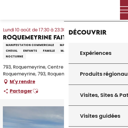
Aller
Accueil – Je prépare
Agenda
Tout l’agenda
Accueil
au
Roquemeyrine fait son marché
contenu
principal
Lundi 10 août de 17:30 à 23:30
Découvrir
Roquemeyrine fait son marché
MANIFESTATION COMMERCIALE
MARCHÉ THÉMATIQUE
ARTISANAT
CHEVAL
ENFANTS
FAMILLE
MARCHÉ GOURMAND
MUSIQUE
Expériences
NOCTURNE
793, Roquemeyrine, Centre équestre de
Produits régionau
Roquemeyrine, 793, Roquemeyrine, 46300 Gourdon
M'y rendre
Ajouter aux favoris
Partager
Visites, Sites & P
Visites guidées