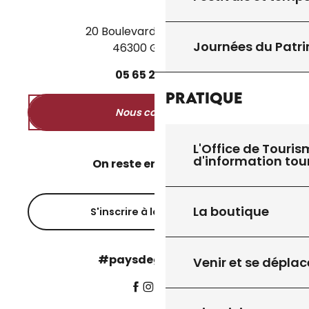
20 Boulevard des Martyrs
Journées du Patr
46300 Gourdon
05
65
27
52
50
Pratique
Nous contacter
L'Office de Touris
d'information tou
On reste en contact ?
La boutique
S'inscrire à la newsletter
#paysdegourdon !
Venir et se déplac