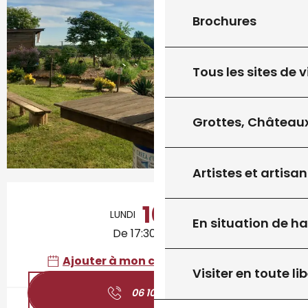
Brochures
Tous les sites de v
Grottes, Châteaux
Artistes et artisan
Ouverture et coordonnées
10
LUNDI
AOÛT
En situation de h
De 17:30 à 23:30
Ajouter à mon calendrier Google
Visiter en toute lib
06 10 90 66
▒▒