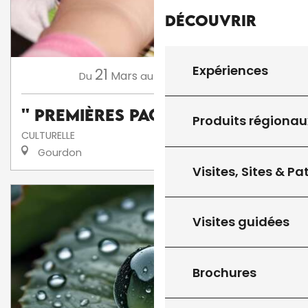
Découvrir
Expériences
21
13
Mars
Novembre
Du
au
'' Premières Pages ''
Produits régionau
CULTURELLE
Gourdon
Visites, Sites & P
Visites guidées
Brochures