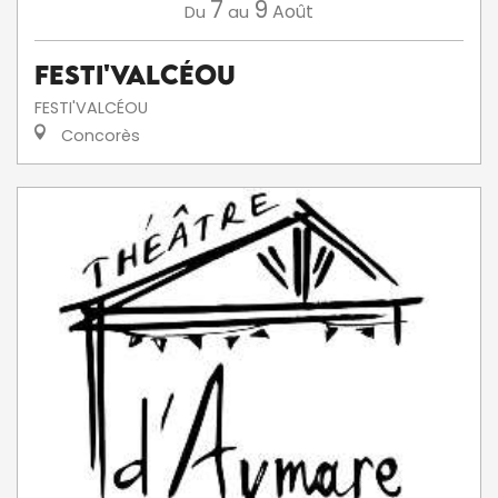
7
9
Août
Du
au
Festi'ValCéou
FESTI'VALCÉOU
Concorès