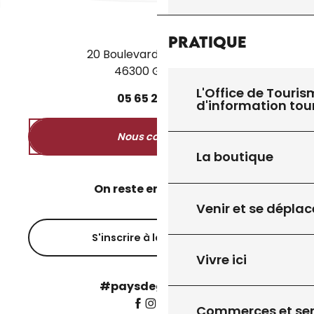
Pratique
20 Boulevard des Martyrs
46300 Gourdon
27
8
JUIL.
AOÛT
L'Office de Touris
05
65
27
52
50
d'information tou
EXPOSITION "VOYAGE INTEMPOREL"
Nous contacter
La boutique
On reste en contact ?
Venir et se déplac
S'inscrire à la newsletter
Vivre ici
#paysdegourdon !
Commerces et ser