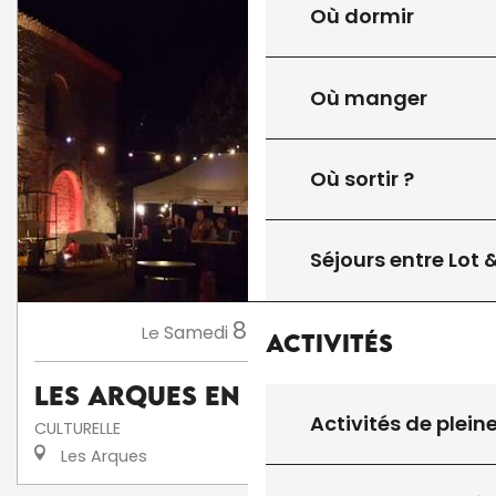
Où dormir
Où manger
Où sortir ?
Séjours entre Lot
8
Samedi
Août
à 18:00
Le
Activités
Les Arques en fête
Activités de plein
CULTURELLE
Les Arques