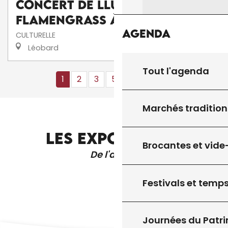
Concert de Lluís Gómez's
FlamenGrass à La Scénette
Agenda
CULTURELLE
Léobard
Tout l'agenda
1
2
3
5+
10+
13
❯
❯❯
Marchés tradition
LES EXPOSITIONS
Brocantes et vide
De l'année
Festivals et temps
Journées du Patr