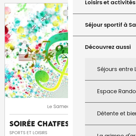
Loisirs et activités
Séjour sportif à S
Découvrez aussi
Séjours entre
Espace Rand
8
Samedi
Août
Le
Détente et bie
Soirée Chatfestayres
SPORTS ET LOISIRS
La grimpe d'a