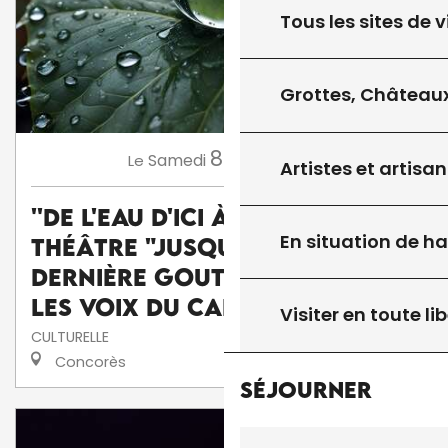
Tous les sites de v
Grottes, Châteaux
8
Samedi
Août
à 15:45
Le
Artistes et artisan
''De l'eau d'ici à l'eau de là'' :
En situation de h
théâtre "Jusqu'à la
dernière goutte" par la Cie
Les voix du caméléon
Visiter en toute lib
CULTURELLE
Concorès
Séjourner