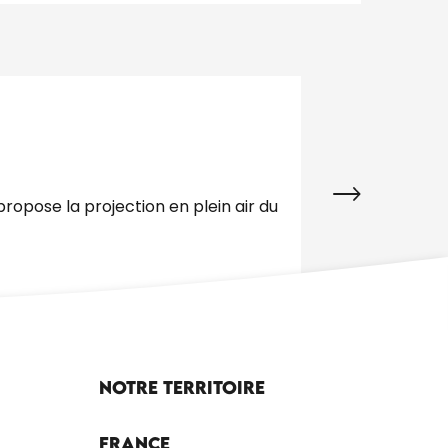
18
AOÛT
CINÉMA ITINÉ
opose la projection en plein air du
Dans le cadre d
plein air. Project
Les Arques
Notre territoire
France