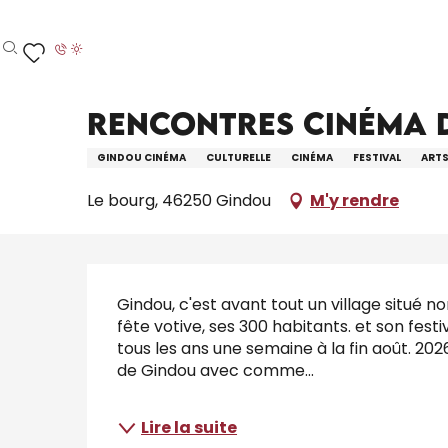
Aller
Accueil – Je prépare
Agenda
Tout l’agenda
au
contenu
Recherche
Voir les favoris
principal
15 août > 22 août
Rencontres Cinéma 
GINDOU CINÉMA
CULTURELLE
CINÉMA
FESTIVAL
ART
Le bourg, 46250 Gindou
M'y rendre
Description
Gindou, c'est avant tout un village situé no
fête votive, ses 300 habitants. et son festi
tous les ans une semaine à la fin août. 2
de Gindou avec comme...
Lire la suite