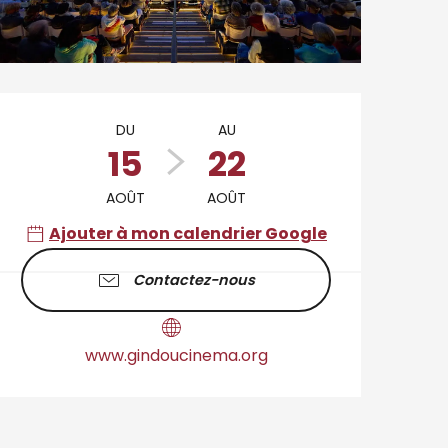
Ouverture et coordo
DU
AU
15
22
AOÛT
AOÛT
Ajouter à mon calendrier Google
Contactez-nous
www.gindoucinema.org