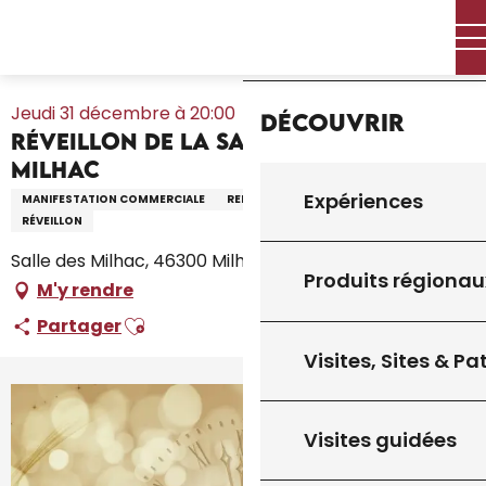
Aller
Accueil – Je prépare
Agenda
Tout l’agenda
Accueil
au
Réveillon de la Saint-Sylvestre à Milhac
contenu
principal
Jeudi 31 décembre à 20:00
Découvrir
Réveillon de la Saint-Sylvestre à
Milhac
Expériences
MANIFESTATION COMMERCIALE
REPAS
MUSIQUE
REPAS
RÉVEILLON
Salle des Milhac, 46300 Milhac
Produits régionau
M'y rendre
Ajouter aux favoris
Partager
Visites, Sites & P
Visites guidées