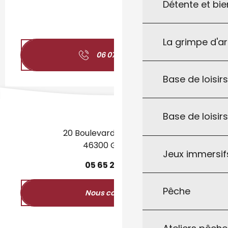
Détente et bie
La grimpe d'a
06 07 65 05
▒▒
Base de loisirs
Base de loisir
20 Boulevard des Martyrs
46300 Gourdon
Jeux immersifs
05
65
27
52
50
Pêche
Nous contacter