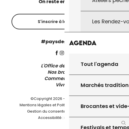
Ateliers pêche
On reste en contact ?
Les Rendez-vo
S'inscrire à la newsletter
#paysdegourdon !
Agenda
Tout l'agenda
L'Office de Tourisme
Nos brochures
Comment venir ?
Marchés tradition
Vivre ici
©Copyright 2026 - Pays de Gourdon
-
Mentions légales et Politique de confidentialité
Brocantes et vide
-
-
Gestion du consentement
Plan du site
Accessibilité : non conforme
Festivals et temps