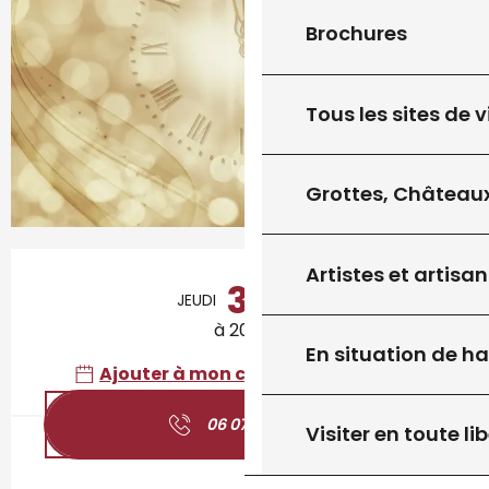
Brochures
Tous les sites de v
Grottes, Châteaux
Ouverture et coordonnées
Artistes et artisan
31
JEUDI
DÉCEMBRE
à 20:00
En situation de h
Ajouter à mon calendrier Google
06 07 65 05
▒▒
Visiter en toute lib