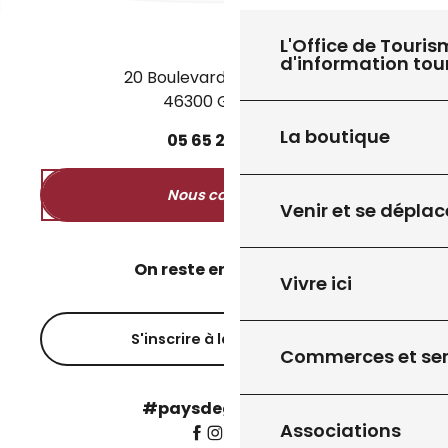
L'Office de Touris
d'information tou
20 Boulevard des Martyrs
46300 Gourdon
27
8
JUIL.
AOÛT
La boutique
05
65
27
52
50
EXPOSITION "VOYAGE INTEMPOREL"
Nous contacter
Venir et se déplac
On reste en contact ?
Vivre ici
S'inscrire à la newsletter
Commerces et ser
#paysdegourdon !
Associations