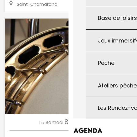
Saint-Chamarand
Base de loisir
Jeux immersifs
Pêche
Ateliers pêche
Les Rendez-vo
8
Samedi
Août
à 21:00
Le
Agenda