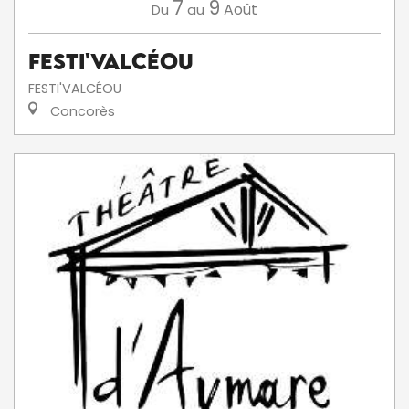
7
9
Août
Du
au
Festi'ValCéou
FESTI'VALCÉOU
Concorès