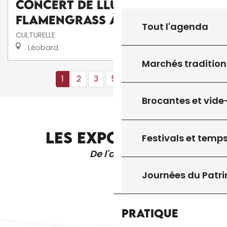
Concert de Lluís Gómez's
FlamenGrass à La Scénette
Tout l'agenda
CULTURELLE
Léobard
Marchés tradition
1
2
3
5+
10+
13
❯
❯❯
Brocantes et vide
LES EXPOSITIONS
Festivals et temps
De l'année
Journées du Patr
Pratique