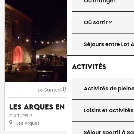
Où manger
Où sortir ?
Séjours entre Lot
Activités
Activités de plein
8
Samedi
Août
à 18:00
Le
Les Arques en fête
Loisirs et activités
CULTURELLE
Les Arques
Séjour sportif à S