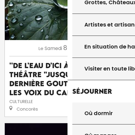
Grottes, Châteaux
Artistes et artisan
En situation de h
8
Samedi
Août
à 15:45
Le
''De l'eau d'ici à l'eau de là'' :
Visiter en toute lib
théâtre "Jusqu'à la
dernière goutte" par la Cie
Séjourner
Les voix du caméléon
CULTURELLE
Concorès
Où dormir