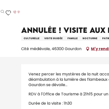
Aller
Accueil – Je prépare
Agenda
Tout l’agenda
au
contenu
Recherche
Voir les favoris
principal
Mercredi 12 août de 21:15 à 23:00 / Mercredi 19 
ANNULÉE ! Visite au
CULTURELLE
VISITE GUIDÉE
FAMILLE
NOCTURNE
PATR
Cité médiévale, 46300 Gourdon
M'y rend
Description
Venez percer les mystères de la nuit acc
déambulation à la lumière des flambeaux d
Gourdon se dévoile...
RDV à l'Office de Tourisme à 21h15 pour un
Durée de la visite : 1h30