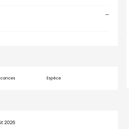
—
acances
Espèce
ût 2026