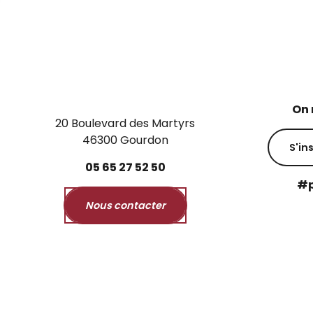
On 
20 Boulevard des Martyrs
46300 Gourdon
S'in
05
65
27
52
50
#p
Nous contacter