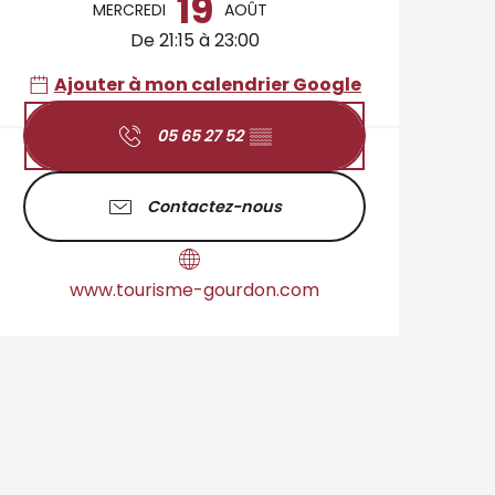
19
MERCREDI
AOÛT
De 21:15 à 23:00
Ajouter à mon calendrier Google
05 65 27 52
▒▒
Contactez-nous
www.tourisme-gourdon.com