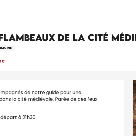
ANNULÉE ! Visite aux flambeaux de la cité médiévale de Gourdon
août de 21:15 à 23:00
x flambeaux de la cité mé
IMOINE
re
ompagnés de notre guide pour une 
ans la cité médiévale. Parée de ces feux 
 départ à 21h30